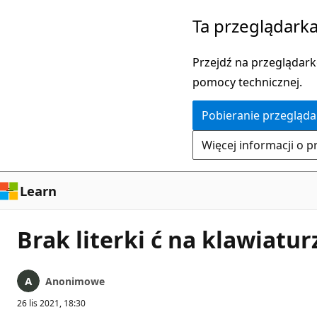
Przejdź
Ta przeglądarka
do
głównej
Przejdź na przeglądarkę
zawartości
pomocy technicznej.
Pobieranie przegląda
Więcej informacji o p
Learn
Brak literki ć na klawiatur
Anonimowe
26 lis 2021, 18:30