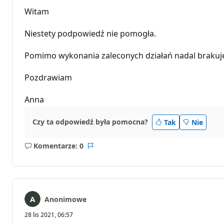
Witam
Niestety podpowiedź nie pomogła.
Pomimo wykonania zaleconych działań nadal brakuje l
Pozdrawiam
Anna
Czy ta odpowiedź była pomocna?
Tak
Nie
Komentarze: 0
Brak
Raport
komentarzy
Anonimowe
28 lis 2021, 06:57