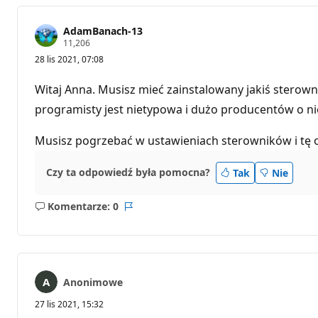
AdamBanach-13
P
11,206
u
28 lis 2021, 07:08
n
k
t
Witaj Anna. Musisz mieć zainstalowany jakiś sterownik
y
r
programisty jest nietypowa i dużo producentów o nie
e
p
u
Musisz pogrzebać w ustawieniach sterowników i tę o
t
a
c
Czy ta odpowiedź była pomocna?
Tak
Nie
j
i
Komentarze: 0
Brak
Raport
komentarzy
Anonimowe
27 lis 2021, 15:32