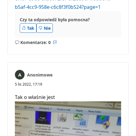
b5af-4cc9-958e-c6c8f3f0b524?page=1
Czy ta odpowiedź była pomocna?
Tak
Nie
Komentarze: 0
Brak
Raport
komentarzy
Anonimowe
5 lis 2022, 17:19
Tak o właśnie jest