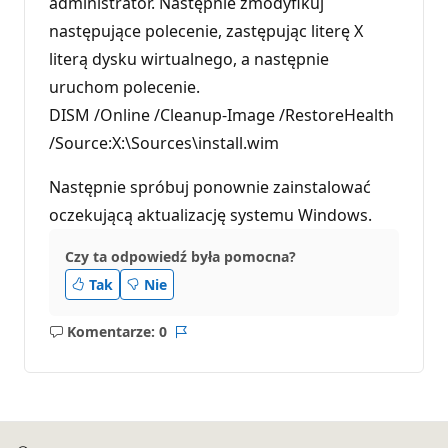
administrator. Następnie zmodyfikuj
następujące polecenie, zastępując literę X
literą dysku wirtualnego, a następnie
uruchom polecenie.
DISM /Online /Cleanup-Image /RestoreHealth
/Source:X:\Sources\install.wim
Następnie spróbuj ponownie zainstalować
oczekującą aktualizację systemu Windows.
Czy ta odpowiedź była pomocna?
Tak
Nie
Komentarze: 0
Brak
Raport
komentarzy