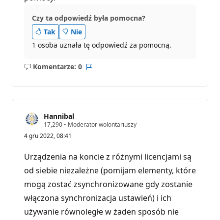
Czy ta odpowiedź była pomocna?
Tak
Nie
1 osoba uznała tę odpowiedź za pomocną.
Komentarze: 0
Brak
Raport
komentarzy
Hannibal
P
17,290
•
Moderator wolontariuszy
u
4 gru 2022, 08:41
n
k
t
Urządzenia na koncie z różnymi licencjami są
y
r
od siebie niezależne (pomijam elementy, które
e
mogą zostać zsynchronizowane gdy zostanie
p
u
włączona synchronizacja ustawień) i ich
t
a
używanie równoległe w żaden sposób nie
c
j