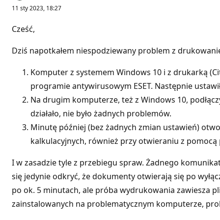
11 sty 2023, 18:27
Cześć,
Dziś napotkałem niespodziewany problem z drukowaniem 
Komputer z systemem Windows 10 i z drukarką (Citi
programie antywirusowym ESET. Następnie ustawił
Na drugim komputerze, też z Windows 10, podłączy
działało, nie było żadnych problemów.
Minutę później (bez żadnych zmian ustawień) otwo
kalkulacyjnych, również przy otwieraniu z pomocą p
I w zasadzie tyle z przebiegu spraw. Żadnego komunikatu
się jedynie odkryć, że dokumenty otwierają się po wyłą
po ok. 5 minutach, ale próba wydrukowania zawiesza pl
zainstalowanych na problematycznym komputerze, prob