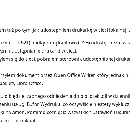
tuż po tym, jak udostępniłem drukarkę w sieci lokalnej. 
zen CLP-621) podłączoną kablowo (USB) udostępniłem w sie
em udostępnianie drukarki w sieci.
łem się do sieci, pobrałem sterownik udostępnionej druka
rzyłem dokument przez Open Office Writer, który jednak ni
akiety Libra Office.
 o błędzie, żadnego odniesienia do bibliotek .dll w dzienn
czeniu usługi Bufor Wydruku, co oczywiście niestety wykluc
iki na amen. Pomimo cofnięcia wszystkich ustawień i usun
lem nie zniknął.