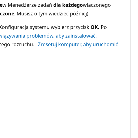
e
w Menedżerze zadań
dla każdego
włączonego
czone
. Musisz o tym wiedzieć później).
Konfiguracja systemu wybierz przycisk
OK.
Po
związywania problemów, aby zainstalować,
stego rozruchu.
Zresetuj komputer, aby uruchomić