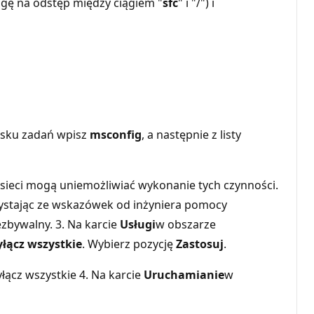
gę na odstęp między ciągiem "
sfc
" i "/") i
asku zadań wpisz
msconfig
, a następnie z listy
d sieci mogą uniemożliwiać wykonanie tych czynności.
zystając ze wskazówek od inżyniera pomocy
zbywalny. 3. Na karcie
Usługi
w obszarze
łącz wszystkie
. Wybierz pozycję
Zastosuj
.
4. Na karcie
Uruchamianie
w