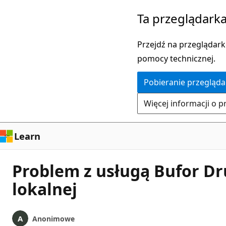
Przejdź
Ta przeglądarka
do
głównej
Przejdź na przeglądarkę
zawartości
pomocy technicznej.
Pobieranie przegląda
Więcej informacji o p
Learn
Problem z usługą Bufor Dr
lokalnej
Anonimowe