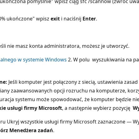
 ukończona pomyślnie" wpisz ciąg sfc /scannow (zwróć uwa
00% ukończone" wpisz
exit
i naciśnij
Enter
.
eśli nie masz konta administratora, możesz je utworzyć.
okalnego w systemie Windows
2. W polu wyszukiwania na p
ne:
Jeśli komputer jest połączony z siecią, ustawienia zasa
zmiany zaawansowanych opcji rozruchu na komputerze, kor
iguracja systemu może spowodować, że komputer będzie nie
ie usługi firmy Microsoft
, a następnie wybierz pozycję
Wy
órz Menedżera zadań
.