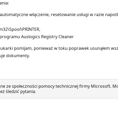
ania:
automatyczne włączenie, resetowanie usługi w razie napotk
em32\Spool\PRINTER,
programu Auslogics Registry Cleaner
rukarki pomijam, ponieważ w toku poprawek usunąłem wszy
muje dokumenty.
ne ze społeczności pomocy technicznej firmy Microsoft. Mo
ż śledzić pytania.