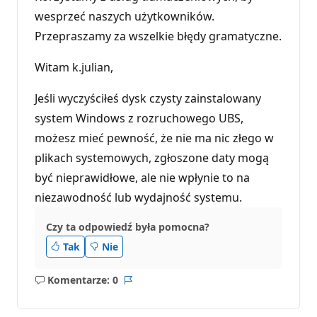
y
r
wesprzeć naszych użytkowników.
e
Przepraszamy za wszelkie błędy gramatyczne.
p
u
t
Witam k.julian,
a
c
j
Jeśli wyczyściłeś dysk czysty zainstalowany
i
system Windows z rozruchowego UBS,
możesz mieć pewność, że nie ma nic złego w
plikach systemowych, zgłoszone daty mogą
być nieprawidłowe, ale nie wpłynie to na
niezawodność lub wydajność systemu.
Czy ta odpowiedź była pomocna?
Tak
Nie
Komentarze: 0
Brak
Raport
komentarzy