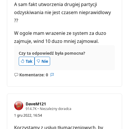
A sam fakt utworzenia drugiej partycji
odzyskiwania nie jest czasem nieprawidlowy
??
W ogole mam wrazenie ze system za duzo
zajmuje, wind 10 duzo mniej zajmowal.
Czy ta odpowiedź była pomocna?
Tak
Nie
Komentarze: 0
Brak
Raport
komentarzy
DaveM121
P
914.7K
•
Niezależny doradca
u
1 gru 2022, 16:54
n
k
t
Korzystamy z usług tłumaczeniowych, by