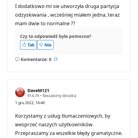
I dodatkowo mi sie utworzyła druga partycja
odzyskiwania , wcześniej miałem jedna, teraz
mam dwie to normalne ??
Czy ta odpowiedź była pomocna?
Tak
Nie
Komentarze: 0
Brak
Raport
komentarzy
DaveM121
P
914.7K
•
Niezależny doradca
u
1 gru 2022, 16:40
n
k
t
Korzystamy z usług tłumaczeniowych, by
y
r
wesprzeć naszych użytkowników.
e
Przepraszamy za wszelkie błędy gramatyczne.
p
u