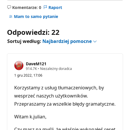
Komentarze: 0
Raport
Brak
komentarzy
Mam to samo pytanie
Odpowiedzi: 22
Sortuj według:
Najbardziej pomocne
DaveM121
P
914.7K
•
Niezależny doradca
u
1 gru 2022, 17:06
n
k
t
Korzystamy z usług tłumaczeniowych, by
y
r
wesprzeć naszych użytkowników.
e
Przepraszamy za wszelkie błędy gramatyczne.
p
u
t
Witam k.julian,
a
c
j
Czy masz na myśli, że właśnie wykonałeś reset
i