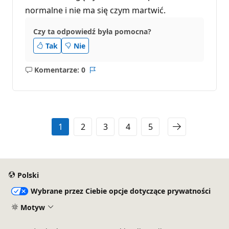
normalne i nie ma się czym martwić.
Czy ta odpowiedź była pomocna?
Tak
Nie
Komentarze: 0
Brak
Raport
komentarzy
1
2
3
4
5
Polski
Wybrane przez Ciebie opcje dotyczące prywatności
Motyw