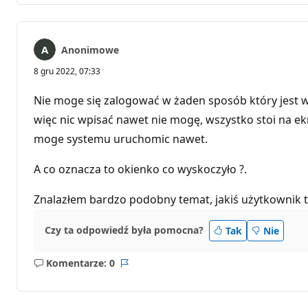
Anonimowe
8 gru 2022, 07:33
Nie moge się zalogować w żaden sposób który jest w 
więc nic wpisać nawet nie mogę, wszystko stoi na ekra
moge systemu uruchomic nawet.
A co oznacza to okienko co wyskoczyło ?.
Znalazłem bardzo podobny temat, jakiś użytkownik to
Czy ta odpowiedź była pomocna?
Tak
Nie
Komentarze: 0
Brak
Raport
komentarzy