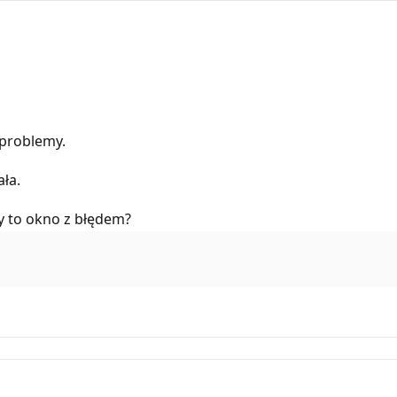
 problemy.
ła.
y to okno z błędem?