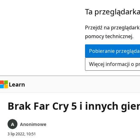
Przejdź
Ta przeglądarka
do
głównej
Przejdź na przeglądarkę
zawartości
pomocy technicznej.
Pobieranie przegląda
Więcej informacji o p
Learn
Brak Far Cry 5 i innych gie
Anonimowe
3 lip 2022, 10:51