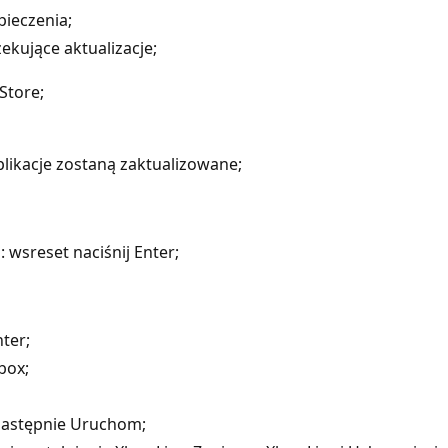
pieczenia;
ekujące aktualizacje;
Store;
aplikacje zostaną zaktualizowane;
 wsreset naciśnij Enter;
nter;
box;
a następnie Uruchom;