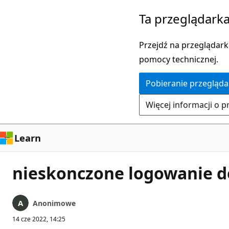
Przejdź
Ta przeglądarka
do
głównej
Przejdź na przeglądarkę
zawartości
pomocy technicznej.
Pobieranie przegląda
Więcej informacji o p
Learn
nieskonczone logowanie d
Anonimowe
14 cze 2022, 14:25