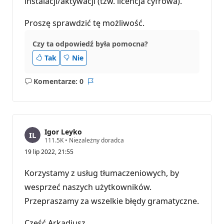
instalacji/aktywacji (tzw. licencja cyfrowa).
Proszę sprawdzić tę możliwość.
Czy ta odpowiedź była pomocna?
Tak
Nie
Komentarze: 0
Brak
Raport
komentarzy
Igor Leyko
P
111.5K
•
Niezależny doradca
u
19 lip 2022, 21:55
n
k
t
Korzystamy z usług tłumaczeniowych, by
y
r
wesprzeć naszych użytkowników.
e
Przepraszamy za wszelkie błędy gramatyczne.
p
u
t
Cześć Arkadiusz,
a