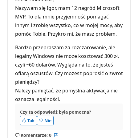
c
Nazywam się Igor, mam 12 nagród Microsoft
j
i
MVP. To dla mnie przyjemność pomagać
innym i zrobię wszystko, co w mojej mocy, aby
pomóc Tobie. Przykro mi, że masz problem.
Bardzo przepraszam za rozczarowanie, ale
legalny Windows nie może kosztować 300 zł,
czyli ~60 dolarów. Wygląda na to, że jesteś
ofiarą oszustów. Czy możesz poprosić o zwrot
pieniędzy?
Należy pamiętać, że pomyślna aktywacja nie
oznacza legalności.
Czy ta odpowiedź była pomocna?
Tak
Nie
Komentarze: 0
Brak
Raport