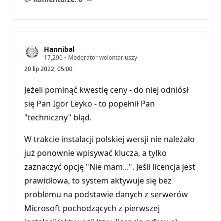
Brak
Raport
komentarzy
Hannibal
P
17,290
•
Moderator wolontariuszy
u
20 lip 2022, 05:00
n
k
t
Jeżeli pominąć kwestię ceny - do niej odniósł
y
r
się Pan Igor Leyko - to popełnił Pan
e
"techniczny" błąd.
p
u
t
W trakcie instalacji polskiej wersji nie należało
a
c
już ponownie wpisywać klucza, a tylko
j
i
zaznaczyć opcję "Nie mam...". Jeśli licencja jest
prawidłowa, to system aktywuje się bez
problemu na podstawie danych z serwerów
Microsoft pochodzących z pierwszej