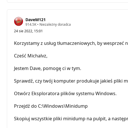
DaveM121
P
914.5K
•
Niezależny doradca
u
24 sie 2022, 15:01
n
k
t
Korzystamy z usług tłumaczeniowych, by wesprzeć n
y
r
e
Cześć Michalvz,
p
u
t
Jestem Dave, pomogę ci w tym.
a
c
j
Sprawdź, czy twój komputer produkuje jakieś pliki 
i
Otwórz Eksploratora plików systemu Windows.
Przejdź do C:\Windows\Minidump
Skopiuj wszystkie pliki minidump na pulpit, a następ