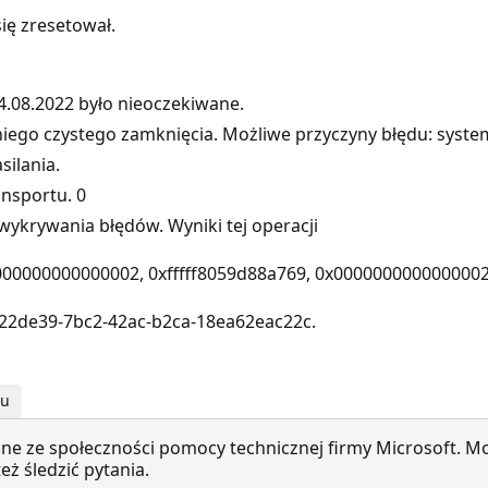
ię zresetował.
.‎08.‎2022 było nieoczekiwane.
ego czystego zamknięcia. Możliwe przyczyny błędu: syste
silania.
ansportu. 0
ykrywania błędów. Wyniki tej operacji
0000000000000002, 0xfffff8059d88a769, 0x0000000000000002
22de39-7bc2-42ac-b2ca-18ea62eac22c.
mu
ne ze społeczności pomocy technicznej firmy Microsoft. Mo
ż śledzić pytania.