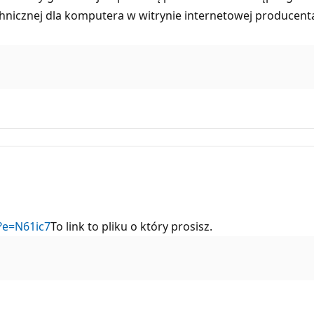
nicznej dla komputera w witrynie internetowej producenta,
?e=N61ic7
To link to pliku o który prosisz.