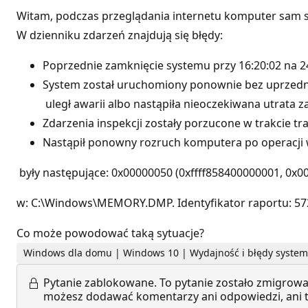
Witam, podczas przeglądania internetu komputer sam s
W dzienniku zdarzeń znajdują się błędy:
Poprzednie zamknięcie systemu przy 16:20:02 na ‎24
System został uruchomiony ponownie bez uprzedni
uległ awarii albo nastąpiła nieoczekiwana utrata za
Zdarzenia inspekcji zostały porzucone w trakcie tr
Nastąpił ponowny rozruch komputera po operacji w
były następujące: 0x00000050 (0xffff858400000001, 0x
w: C:\Windows\MEMORY.DMP. Identyfikator raportu: 57
Co może powodować taką sytuacje?
Windows dla domu | Windows 10 | Wydajność i błędy syste
Pytanie zablokowane.
To pytanie zostało zmigrowa
możesz dodawać komentarzy ani odpowiedzi, ani te