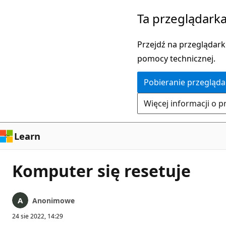
Przejdź
Ta przeglądarka
do
głównej
Przejdź na przeglądarkę
zawartości
pomocy technicznej.
Pobieranie przegląda
Więcej informacji o p
Learn
Komputer się resetuje
Anonimowe
24 sie 2022, 14:29