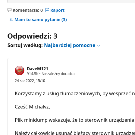
Komentarze: 0
Raport
Brak
komentarzy
Mam to samo pytanie
(3)
Odpowiedzi: 3
Sortuj według:
Najbardziej pomocne
DaveM121
P
914.5K
•
Niezależny doradca
u
24 sie 2022, 15:10
n
k
t
Korzystamy z usług tłumaczeniowych, by wesprzeć n
y
r
e
Cześć Michalvz,
p
u
t
Plik minidump wskazuje, że to sterownik urządzenia
a
c
j
Należy całkowicie usunąć bieżący sterownik urządz