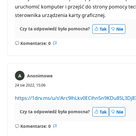
i
uruchomić komputer i przejść do strony pomocy tech
sterownika urządzenia karty graficznej.
Czy ta odpowiedź była pomocna?
Tak
Nie
Komentarze: 0
Brak
Raport
komentarzy
Anonimowe
24 sie 2022, 15:06
https://1drv.ms/u/s!Arc9lhLkv0ECihn5n9KDu8SL3Dj8
Czy ta odpowiedź była pomocna?
Tak
Nie
Komentarze: 0
Brak
Raport
komentarzy