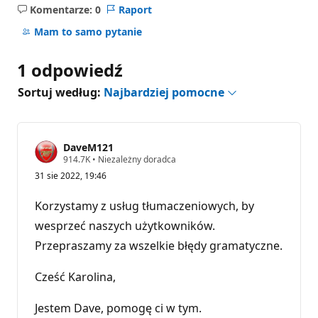
Komentarze: 0
Raport
Brak
komentarzy
Mam to samo pytanie
1 odpowiedź
Sortuj według:
Najbardziej pomocne
DaveM121
P
914.7K
•
Niezależny doradca
u
31 sie 2022, 19:46
n
k
t
Korzystamy z usług tłumaczeniowych, by
y
r
wesprzeć naszych użytkowników.
e
Przepraszamy za wszelkie błędy gramatyczne.
p
u
t
Cześć Karolina,
a
c
j
Jestem Dave, pomogę ci w tym.
i