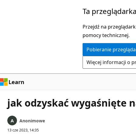
Przejdź
Ta przeglądarka
do
głównej
Przejdź na przeglądarkę
zawartości
pomocy technicznej.
Pobieranie przegląda
Więcej informacji o p
Learn
jak odzyskać wygaśnięte n
Anonimowe
13 cze 2023, 14:35