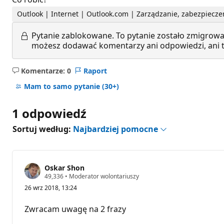
Outlook | Internet | Outlook.com | Zarządzanie, zabezpiecze
Pytanie zablokowane.
To pytanie zostało zmigrowa
możesz dodawać komentarzy ani odpowiedzi, ani te
Komentarze: 0
Raport
Brak
komentarzy
Mam to samo pytanie
(30+)
1 odpowiedź
Sortuj według:
Najbardziej pomocne
Oskar Shon
P
49,336
•
Moderator wolontariuszy
u
26 wrz 2018, 13:24
n
k
t
Zwracam uwagę na 2 frazy
y
r