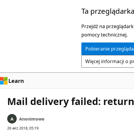
Przejdź
Ta przeglądarka
do
głównej
Przejdź na przeglądarkę
zawartości
pomocy technicznej.
Pobieranie przegląda
Więcej informacji o p
Learn
Mail delivery failed: retu
Anonimowe
26 wrz 2018, 05:19