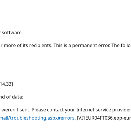
y software.
 more of its recipients. This is a permanent error. The follo
14.33]
d of data:
ren't sent. Please contact your Internet service provider si
/mail/troubleshooting.aspx#errors
. [VI1EUR04FT036.eop-eur