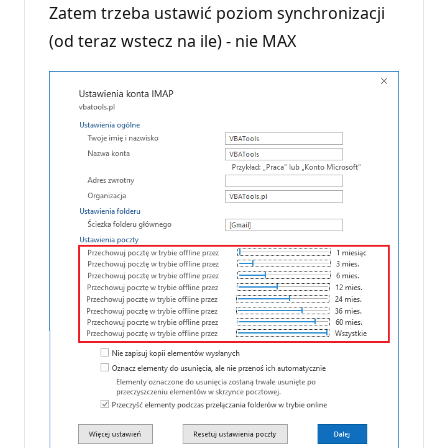
t
Zatem trzeba ustawić poziom synchronizacji
y
r
(od teraz wstecz na ile) - nie MAX
e
p
u
t
a
c
j
i