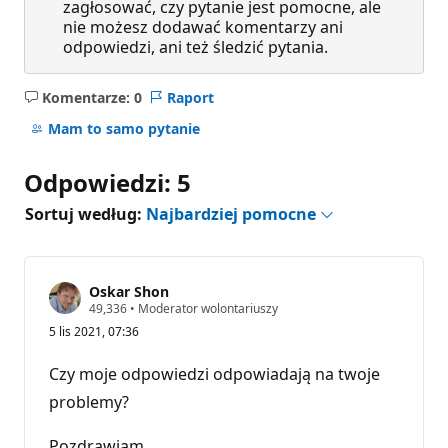
zagłosować, czy pytanie jest pomocne, ale
nie możesz dodawać komentarzy ani
odpowiedzi, ani też śledzić pytania.
Komentarze: 0
Raport
Brak
komentarzy
Mam to samo pytanie
Odpowiedzi: 5
Sortuj według:
Najbardziej pomocne
Oskar Shon
P
49,336
•
Moderator wolontariuszy
u
5 lis 2021, 07:36
n
k
t
Czy moje odpowiedzi odpowiadają na twoje
y
r
problemy?
e
p
u
Pozdrawiam