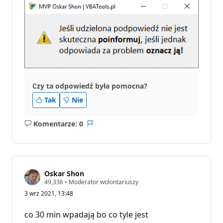
c
j
i
Czy ta odpowiedź była pomocna?
Tak
Nie
Komentarze: 0
Brak
Raport
komentarzy
Oskar Shon
P
49,336
•
Moderator wolontariuszy
u
3 wrz 2021, 13:48
n
k
t
co 30 min wpadają bo co tyle jest
y