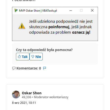
t
a
c
j
i
Czy ta odpowiedź była pomocna?
Tak
Nie
Komentarze: 0
Brak
Raport
komentarzy
Oskar Shon
P
49,336
•
Moderator wolontariuszy
u
8 wrz 2021, 10:11
n
k