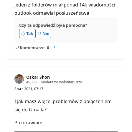
Jeden z folderów miał ponad 14k wiadomości i
outlook odmawiał posłuszeństwa
Czy ta odpowiedź była pomocna?
Tak
Nie
Komentarze: 0
Brak
Raport
komentarzy
Oskar Shon
P
49,336
•
Moderator wolontariuszy
u
8 wrz 2021, 07:17
n
k
t
I jak masz więcej problemów z połączeniem
y
r
się do Gmaila?
e
p
u
Pozdrawiam
t
a