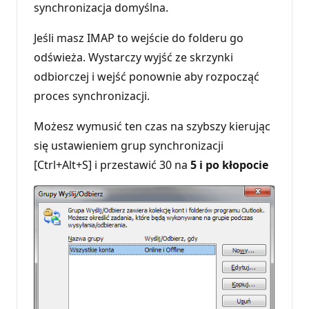
r
synchronizacja domyślna.
e
p
u
Jeśli masz IMAP to wejście do folderu go
t
odświeża. Wystarczy wyjść ze skrzynki
a
c
odbiorczej i wejść ponownie aby rozpocząć
j
i
proces synchronizacji.
Możesz wymusić ten czas na szybszy kierując
się ustawieniem grup synchronizacji
[Ctrl+Alt+S] i przestawić 30 na
5 i po kłopocie