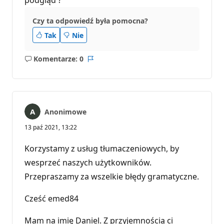
podgląd ?
Czy ta odpowiedź była pomocna?
Tak
Nie
Komentarze: 0
Brak
Raport
komentarzy
Anonimowe
13 paź 2021, 13:22
Korzystamy z usług tłumaczeniowych, by
wesprzeć naszych użytkowników.
Przepraszamy za wszelkie błędy gramatyczne.
Cześć emed84
Mam na imię Daniel. Z przyjemnością ci