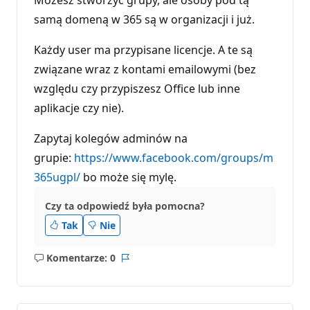
t
samą domeną w 365 są w organizacji i już.
a
c
j
Każdy user ma przypisane licencje. A te są
i
związane wraz z kontami emailowymi (bez
względu czy przypiszesz Office lub inne
aplikacje czy nie).
Zapytaj kolegów adminów na
grupie:
https://www.facebook.com/groups/m
365ugpl/
bo może się mylę.
Czy ta odpowiedź była pomocna?
Tak
Nie
Komentarze: 0
Brak
Raport
komentarzy