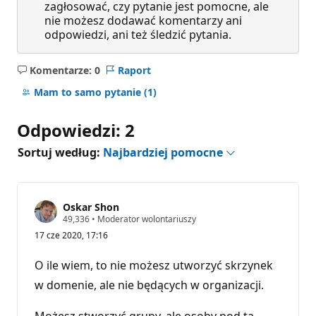
zagłosować, czy pytanie jest pomocne, ale
nie możesz dodawać komentarzy ani
odpowiedzi, ani też śledzić pytania.
Komentarze: 0
Raport
Brak
komentarzy
Mam to samo pytanie
(1)
Odpowiedzi: 2
Sortuj według:
Najbardziej pomocne
Oskar Shon
P
49,336
•
Moderator wolontariuszy
u
17 cze 2020, 17:16
n
k
t
O ile wiem, to nie możesz utworzyć skrzynek
y
r
w domenie, ale nie będących w organizacji.
e
p
u
Możesz stworzyć grupy, ale osoby pod tą