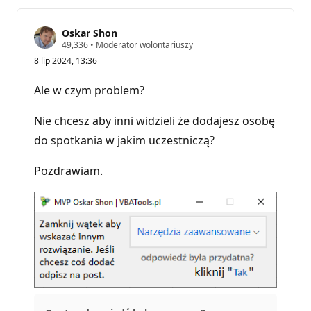
Oskar Shon
P
49,336
•
Moderator wolontariuszy
u
8 lip 2024, 13:36
n
k
t
Ale w czym problem?
y
r
e
Nie chcesz aby inni widzieli że dodajesz osobę
p
u
do spotkania w jakim uczestniczą?
t
a
Pozdrawiam.
c
j
i