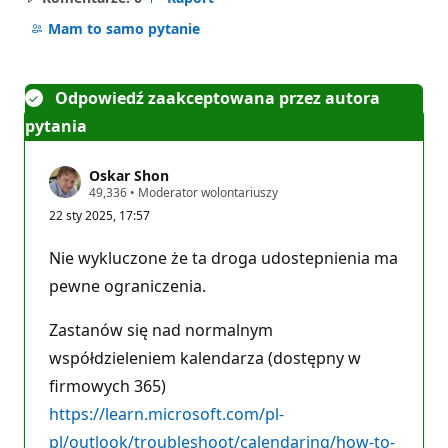
Brak
komentarzy
Mam to samo pytanie
Odpowiedź zaakceptowana przez autora
pytania
Oskar Shon
P
49,336
•
Moderator wolontariuszy
u
22 sty 2025, 17:57
n
k
t
Nie wykluczone że ta droga udostepnienia ma
y
r
pewne ograniczenia.
e
p
u
Zastanów się nad normalnym
t
współdzieleniem kalendarza (dostępny w
a
c
firmowych 365)
j
i
https://learn.microsoft.com/pl-
pl/outlook/troubleshoot/calendaring/how-to-