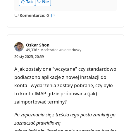
Tak
Nie
Komentarze: 0
Brak
Raport
komentarzy
Oskar Shon
P
49,336
•
Moderator wolontariuszy
u
20 sty 2025, 20:59
n
k
t
A jak zostały one "wczytane" czy standardowo
y
r
podłączono aplikacje z nowej instalacji do
e
konta i wydarzenia zostały pobrane, czy było
p
u
to konto IMAP gdzie próbowana (jak)
t
a
zaimportować terminy?
c
j
i
Po zapoznaniu się z treścią tego posta zamknij go
zaznaczać prawidłową
odpowiedź aby liczyć na moje wsparcie na tym for