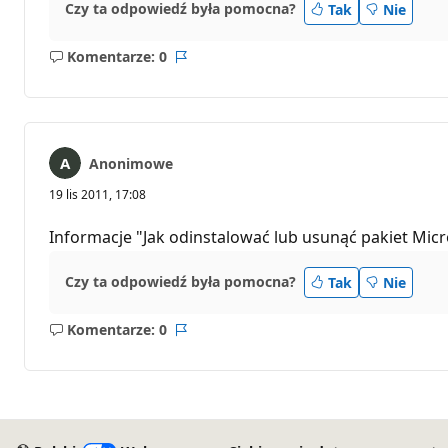
Czy ta odpowiedź była pomocna?
Tak
Nie
Komentarze: 0
Brak
Raport
komentarzy
Anonimowe
19 lis 2011, 17:08
Informacje "Jak odinstalować lub usunąć pakiet Micr
Czy ta odpowiedź była pomocna?
Tak
Nie
Komentarze: 0
Brak
Raport
komentarzy