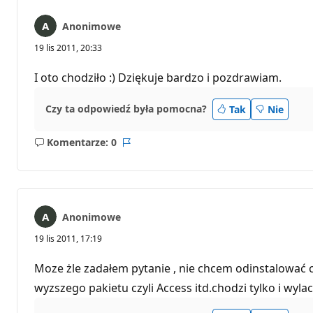
Anonimowe
19 lis 2011, 20:33
I oto chodziło :) Dziękuje bardzo i pozdrawiam.
Czy ta odpowiedź była pomocna?
Tak
Nie
Komentarze: 0
Brak
Raport
komentarzy
Anonimowe
19 lis 2011, 17:19
Moze żle zadałem pytanie , nie chcem odinstalować cał
wyzszego pakietu czyli Access itd.chodzi tylko i wylac