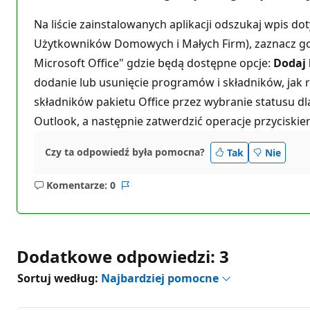
Na liście zainstalowanych aplikacji odszukaj wpis dot
Użytkowników Domowych i Małych Firm), zaznacz go i 
Microsoft Office" gdzie będą dostępne opcje:
Dodaj 
dodanie lub usunięcie programów i składników, jak
składników pakietu Office przez wybranie statusu dla
Outlook, a następnie zatwerdzić operacje przyciskie
Czy ta odpowiedź była pomocna?
Tak
Nie
Komentarze: 0
Brak
Raport
komentarzy
Dodatkowe odpowiedzi: 3
Sortuj według:
Najbardziej pomocne