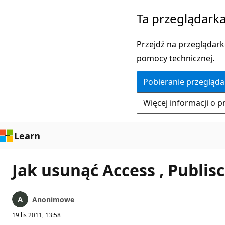
Przejdź
Ta przeglądarka
do
głównej
Przejdź na przeglądarkę
zawartości
pomocy technicznej.
Pobieranie przegląda
Więcej informacji o p
Learn
Jak usunąć Access , Publis
Anonimowe
19 lis 2011, 13:58