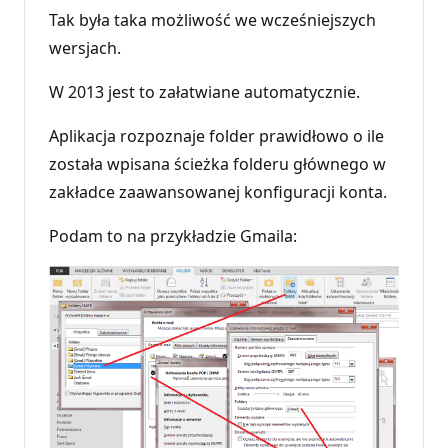
t
Tak była taka możliwość we wcześniejszych
y
r
wersjach.
e
p
u
W 2013 jest to załatwiane automatycznie.
t
a
Aplikacja rozpoznaje folder prawidłowo o ile
c
j
została wpisana ścieżka folderu głównego w
i
zakładce zaawansowanej konfiguracji konta.
Podam to na przykładzie Gmaila: