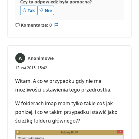
Czy ta odpowiedź była pomocna?
i
Tak
Nie
Komentarze: 0
Brak
Raport
komentarzy
Anonimowe
13 kwi 2015, 15:42
Witam. A co w przypadku gdy nie ma
możliwości ustawienia tego przedrostka.
W folderach imap mam tylko takie coś jak
poniżej. i co w takim przypadku istawić jako
ścieżkę folderu głównego??