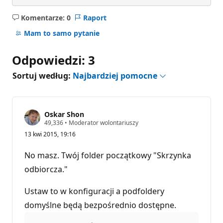
Komentarze: 0
Raport
Brak
komentarzy
Mam to samo pytanie
Odpowiedzi: 3
Sortuj według:
Najbardziej pomocne
Oskar Shon
P
49,336
•
Moderator wolontariuszy
u
13 kwi 2015, 19:16
n
k
t
No masz. Twój folder początkowy "Skrzynka
y
r
odbiorcza."
e
p
u
Ustaw to w konfiguracji a podfoldery
t
domyślne będą bezpośrednio dostępne.
a
c
j