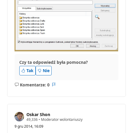
Czy ta odpowiedź była pomocna?
Tak
Nie
Komentarze: 0
Brak
Raport
komentarzy
Oskar Shon
P
49,336
•
Moderator wolontariuszy
u
9 gru 2014, 16:09
n
k