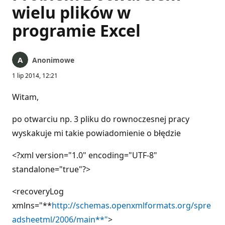
wielu plików w
programie Excel
Anonimowe
1 lip 2014, 12:21
Witam,
po otwarciu np. 3 pliku do rownoczesnej pracy
wyskakuje mi takie powiadomienie o błędzie
<?xml version="1.0" encoding="UTF-8"
standalone="true"?>
<recoveryLog
xmlns="**
http://schemas.openxmlformats.org/spre
adsheetml/2006/main**"
>