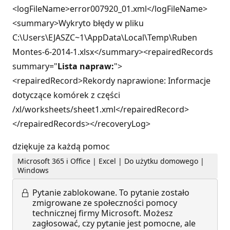
<logFileName>error007920_01.xml</logFileName>
<summary>Wykryto błędy w pliku
C:\Users\EJASZC~1\AppData\Local\Temp\Ruben
Montes-6-2014-1.xlsx</summary><repairedRecords
summary="
Lista napraw:
">
<repairedRecord>Rekordy naprawione: Informacje
dotyczące komórek z części
/xl/worksheets/sheet1.xml</repairedRecord>
</repairedRecords></recoveryLog>
dziękuje za każdą pomoc
Microsoft 365 i Office | Excel | Do użytku domowego |
Windows
Pytanie zablokowane.
To pytanie zostało
zmigrowane ze społeczności pomocy
technicznej firmy Microsoft. Możesz
zagłosować, czy pytanie jest pomocne, ale