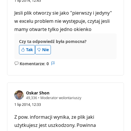
1 lip 2014, 12:43
Jesli plik otworzy sie jako "pierwszy i jedyny"
w excelu problem nie występuje, czytaj jesli
mamy otwarte tylko jedno okienko
Czy ta odpowiedź była pomocna?
Tak
Nie
Komentarze: 0
Brak
Raport
komentarzy
Oskar Shon
P
49,336
•
Moderator wolontariuszy
u
1 lip 2014, 12:33
n
k
t
Z pow. informacji wynika, ze plik jaki
y
r
użytkujesz jest uszkodzony. Powinna
e