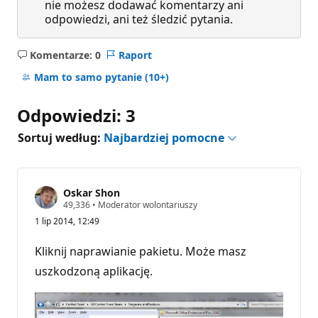
nie możesz dodawać komentarzy ani
odpowiedzi, ani też śledzić pytania.
Komentarze: 0
Raport
Brak
komentarzy
Mam to samo pytanie
(10+)
Odpowiedzi: 3
Sortuj według:
Najbardziej pomocne
Oskar Shon
P
49,336
•
Moderator wolontariuszy
u
1 lip 2014, 12:49
n
k
t
Kliknij naprawianie pakietu. Może masz
y
r
uszkodzoną aplikację.
e
p
u
t