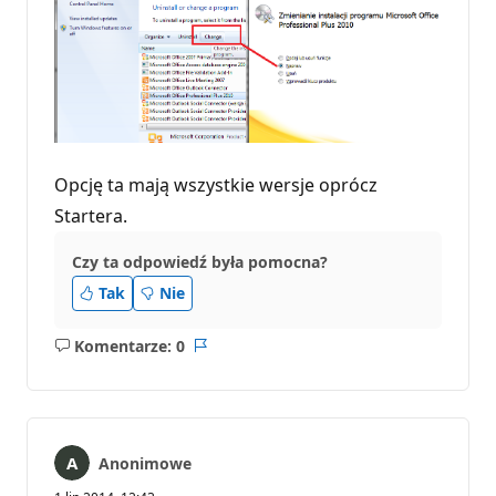
a
c
j
i
Opcję ta mają wszystkie wersje oprócz
Startera.
Czy ta odpowiedź była pomocna?
Tak
Nie
Komentarze: 0
Brak
Raport
komentarzy
Anonimowe