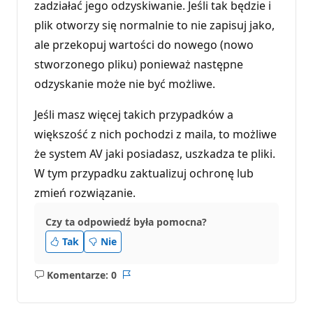
zadziałać jego odzyskiwanie. Jeśli tak będzie i
p
u
plik otworzy się normalnie to nie zapisuj jako,
t
a
ale przekopuj wartości do nowego (nowo
c
j
stworzonego pliku) ponieważ następne
i
odzyskanie może nie być możliwe.
Jeśli masz więcej takich przypadków a
większość z nich pochodzi z maila, to możliwe
że system AV jaki posiadasz, uszkadza te pliki.
W tym przypadku zaktualizuj ochronę lub
zmień rozwiązanie.
Czy ta odpowiedź była pomocna?
Tak
Nie
Komentarze: 0
Brak
Raport
komentarzy