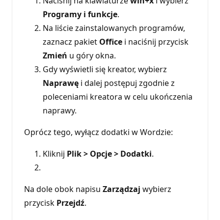
Naciśnij na klawiaturze
win+x
i wybierz
Programy i funkcje
.
Na liście zainstalowanych programów,
zaznacz pakiet
Office
i naciśnij przycisk
Zmień
u góry okna.
Gdy wyświetli się kreator, wybierz
Naprawę
i dalej postępuj zgodnie z
poleceniami kreatora w celu ukończenia
naprawy.
Oprócz tego, wyłącz dodatki w Wordzie:
Kliknij
Plik > Opcje > Dodatki
.
Na dole obok napisu
Zarządzaj
wybierz
przycisk
Przejdź
.