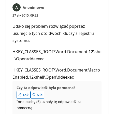
Anonimowe
27 sty 2015, 09:22
Udało się problem rozwiązać poprzez
usunięcie tych oto dwóch kluczy z rejestru
systemu:
HKEY_CLASSES_ROOT\Word.Document.12\she
ll\Open\ddeexec
HKEY_CLASSES_ROOT\Word.DocumentMacro
Enabled.12\shell\Open\ddeexec
Czy ta odpowiedź była pomocna?
Tak
Nie
Inne osoby (6) uznały tę odpowiedź za
pomocną.