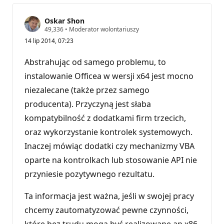
Oskar Shon
P
49,336
•
Moderator wolontariuszy
u
14 lip 2014, 07:23
n
k
t
Abstrahując od samego problemu, to
y
r
instalowanie Officea w wersji x64 jest mocno
e
niezalecane (także przez samego
p
u
producenta). Przyczyną jest słaba
t
a
kompatybilność z dodatkami firm trzecich,
c
j
oraz wykorzystanie kontrolek systemowych.
i
Inaczej mówiąc dodatki czy mechanizmy VBA
oparte na kontrolkach lub stosowanie API nie
przyniesie pozytywnego rezultatu.
Ta informacja jest ważna, jeśli w swojej pracy
chcemy zautomatyzować pewne czynności,
które bez trudu mogą być realizowane an x86