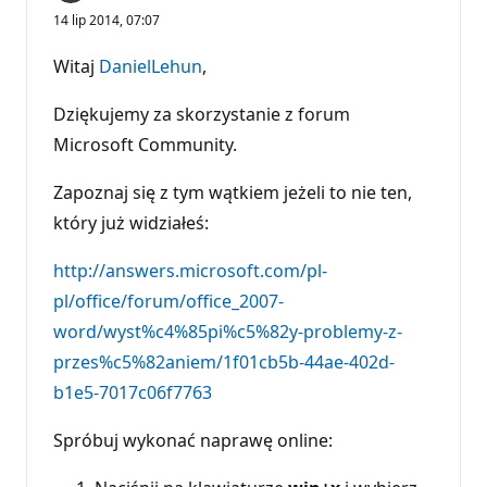
14 lip 2014, 07:07
Witaj
DanielLehun
,
Dziękujemy za skorzystanie z forum
Microsoft Community.
Zapoznaj się z tym wątkiem jeżeli to nie ten,
który już widziałeś:
http://answers.microsoft.com/pl-
pl/office/forum/office_2007-
word/wyst%c4%85pi%c5%82y-problemy-z-
przes%c5%82aniem/1f01cb5b-44ae-402d-
b1e5-7017c06f7763
Spróbuj wykonać naprawę online: