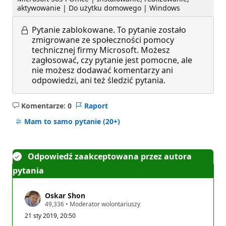
aktywowanie | Do użytku domowego | Windows
Pytanie zablokowane.
To pytanie zostało
zmigrowane ze społeczności pomocy
technicznej firmy Microsoft. Możesz
zagłosować, czy pytanie jest pomocne, ale
nie możesz dodawać komentarzy ani
odpowiedzi, ani też śledzić pytania.
Komentarze: 0
Raport
Brak
komentarzy
Mam to samo pytanie
(20+)
Odpowiedź zaakceptowana przez autora
pytania
Oskar Shon
P
49,336
•
Moderator wolontariuszy
u
21 sty 2019, 20:50
n