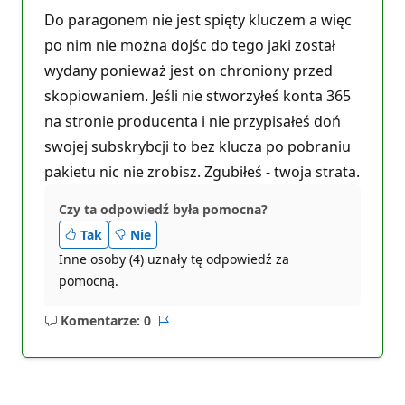
k
t
Do paragonem nie jest spięty kluczem a więc
y
r
po nim nie można dojśc do tego jaki został
e
wydany ponieważ jest on chroniony przed
p
u
skopiowaniem. Jeśli nie stworzyłeś konta 365
t
a
na stronie producenta i nie przypisałeś doń
c
j
swojej subskrybcji to bez klucza po pobraniu
i
pakietu nic nie zrobisz. Zgubiłeś - twoja strata.
Czy ta odpowiedź była pomocna?
Tak
Nie
Inne osoby (4) uznały tę odpowiedź za
pomocną.
Komentarze: 0
Brak
Raport
komentarzy