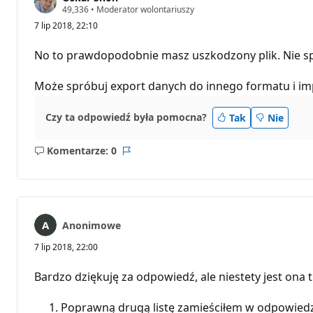
P
49,336
•
Moderator wolontariuszy
u
7 lip 2018, 22:10
n
k
t
No to prawdopodobnie masz uszkodzony plik. Nie sp
y
r
e
Może spróbuj export danych do innego formatu i imp
p
u
t
Czy ta odpowiedź była pomocna?
Tak
Nie
a
c
j
Komentarze: 0
i
Brak
Raport
komentarzy
Anonimowe
7 lip 2018, 22:00
Bardzo dziękuję za odpowiedź, ale niestety jest ona 
Poprawną drugą listę zamieściłem w odpowiedzi