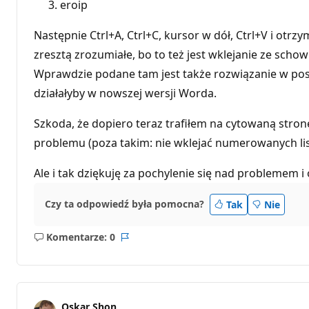
eroip
Następnie Ctrl+A, Ctrl+C, kursor w dół, Ctrl+V i otrz
zresztą zrozumiałe, bo to też jest wklejanie ze scho
Wprawdzie podane tam jest także rozwiązanie w post
działałyby w nowszej wersji Worda.
Szkoda, że dopiero teraz trafiłem na cytowaną stro
problemu (poza takim: nie wklejać numerowanych lis
Ale i tak dziękuję za pochylenie się nad problemem
Czy ta odpowiedź była pomocna?
Tak
Nie
Komentarze: 0
Brak
Raport
komentarzy
Oskar Shon