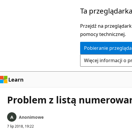
Przejdź
Ta przeglądarka
do
głównej
Przejdź na przeglądarkę
zawartości
pomocy technicznej.
Pobieranie przegląda
Więcej informacji o p
Learn
Problem z listą numerowa
Anonimowe
7 lip 2018, 19:22