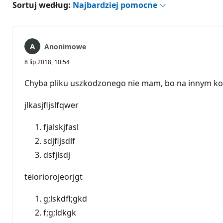
Sortuj według:
Najbardziej pomocne
Anonimowe
8 lip 2018, 10:54
Chyba pliku uszkodzonego nie mam, bo na innym kom
jlkasjfljslfqwer
fjalskjfasl
sdjfljsdlf
dsfjlsdj
teioriorojeorjgt
g;lskdfl;gkd
f;g;ldkgk