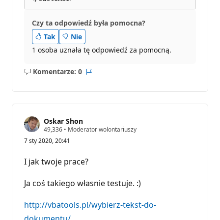
Czy ta odpowiedź była pomocna?
Tak
Nie
1 osoba uznała tę odpowiedź za pomocną.
Komentarze: 0
Brak
Raport
komentarzy
Oskar Shon
P
49,336
•
Moderator wolontariuszy
u
7 sty 2020, 20:41
n
k
t
I jak twoje prace?
y
r
e
Ja coś takiego własnie testuje. :)
p
u
t
http://vbatools.pl/wybierz-tekst-do-
a
dokumentu/
c