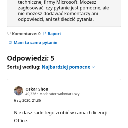
technicznej firmy Microsoft. Możesz
zagłosować, czy pytanie jest pomocne, ale
nie możesz dodawać komentarzy ani
odpowiedzi, ani też śledzić pytania.
Komentarze: 0
Raport
Brak
komentarzy
Mam to samo pytanie
Odpowiedzi: 5
Sortuj według:
Najbardziej pomocne
Oskar Shon
P
49,336
•
Moderator wolontariuszy
u
6 sty 2020, 21:36
n
k
t
Nie dasz rade tego zrobić w ramach licencji
y
r
Office.
e
p