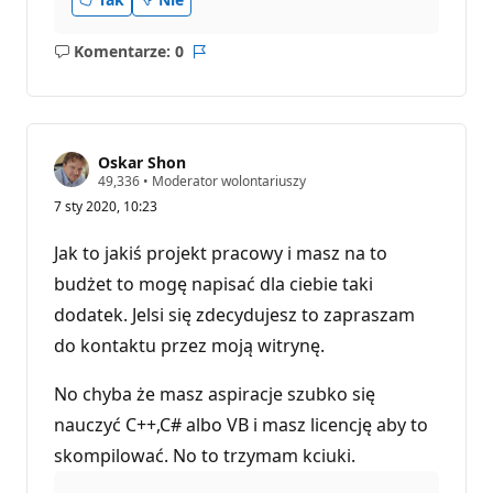
Komentarze: 0
Brak
Raport
komentarzy
Oskar Shon
P
49,336
•
Moderator wolontariuszy
u
7 sty 2020, 10:23
n
k
t
Jak to jakiś projekt pracowy i masz na to
y
r
budżet to mogę napisać dla ciebie taki
e
dodatek. Jelsi się zdecydujesz to zapraszam
p
u
do kontaktu przez moją witrynę.
t
a
c
No chyba że masz aspiracje szubko się
j
i
nauczyć C++,C# albo VB i masz licencję aby to
skompilować. No to trzymam kciuki.