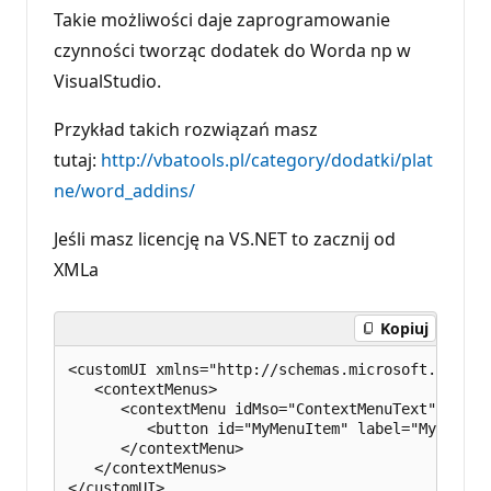
u
Takie możliwości daje zaprogramowanie
t
czynności tworząc dodatek do Worda np w
a
c
VisualStudio.
j
i
Przykład takich rozwiązań masz
tutaj:
http://vbatools.pl/category/dodatki/plat
ne/word_addins/
Jeśli masz licencję na VS.NET to zacznij od
XMLa
Kopiuj
<customUI xmlns="http://schemas.microsoft.com/of
   <contextMenus>

      <contextMenu idMso="ContextMenuText">

         <button id="MyMenuItem" label="My Menu 
      </contextMenu>

   </contextMenus>
