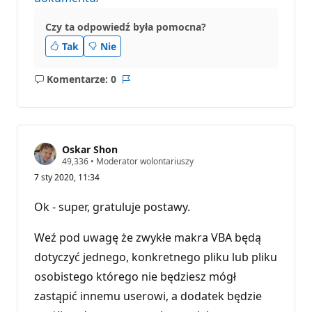
j
i
Czy ta odpowiedź była pomocna?
Tak
Nie
Komentarze: 0
Brak
Raport
komentarzy
Oskar Shon
P
49,336
•
Moderator wolontariuszy
u
7 sty 2020, 11:34
n
k
t
Ok - super, gratuluje postawy.
y
r
e
Weź pod uwagę że zwykłe makra VBA będą
p
u
dotyczyć jednego, konkretnego pliku lub pliku
t
osobistego którego nie będziesz mógł
a
c
zastąpić innemu userowi, a dodatek będzie
j
i