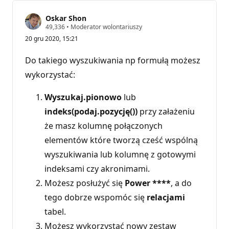
Oskar Shon
P
49,336
•
Moderator wolontariuszy
u
20 gru 2020, 15:21
n
k
t
Do takiego wyszukiwania np formułą możesz
y
r
wykorzystać:
e
p
u
Wyszukaj.pionowo
lub
t
indeks(podaj.pozycję())
przy załażeniu
a
c
że masz kolumnę połączonych
j
i
elementów które tworzą cześć wspólną
wyszukiwania lub kolumnę z gotowymi
indeksami czy akronimami.
Możesz posłużyć się
Power ****
, a do
tego dobrze wspomóc się
relacjami
tabel.
Możesz wykorzystać nowy zestaw