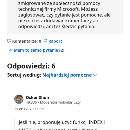
zmigrowane ze społeczności pomocy
technicznej firmy Microsoft. Możesz
zagłosować, czy pytanie jest pomocne, ale
nie możesz dodawać komentarzy ani
odpowiedzi, ani też śledzić pytania.
Komentarze: 0
Raport
Brak
komentarzy
Mam to samo pytanie
(2)
Odpowiedzi: 6
Sortuj według:
Najbardziej pomocne
Oskar Shon
P
49,336
•
Moderator wolontariuszy
u
21 gru 2020, 09:56
n
k
t
Jeśli nie, proponuję użyć funkcji INDEX i
y
r