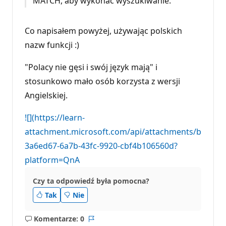
MATCH, aby wykonać wyszukiwanie.
e
p
u
t
Co napisałem powyżej, używając polskich
a
c
nazw funkcji :)
j
i
"Polacy nie gęsi i swój język mają" i
stosunkowo mało osób korzysta z wersji
Angielskiej.
![](https://learn-
attachment.microsoft.com/api/attachments/b
3a6ed67-6a7b-43fc-9920-cbf4b106560d?
platform=QnA
Czy ta odpowiedź była pomocna?
Tak
Nie
Komentarze: 0
Brak
Raport