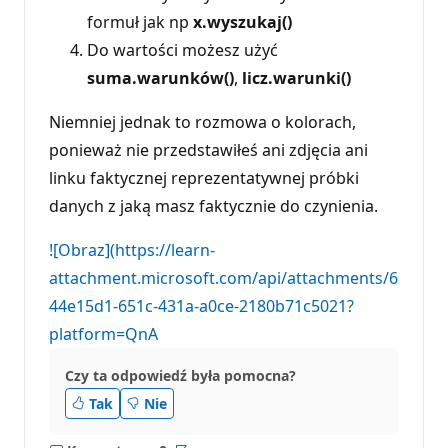
formuł jak np
x.wyszukaj()
Do wartości możesz użyć
suma.warunków()
,
licz.warunki()
Niemniej jednak to rozmowa o kolorach,
ponieważ nie przedstawiłeś ani zdjęcia ani
linku faktycznej reprezentatywnej próbki
danych z jaką masz faktycznie do czynienia.
![Obraz](https://learn-
attachment.microsoft.com/api/attachments/6
44e15d1-651c-431a-a0ce-2180b71c5021?
platform=QnA
Czy ta odpowiedź była pomocna?
Tak
Nie