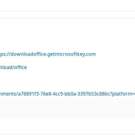
tps://downloadoffice.getmicrosoftkey.com
nload/office
ttachments/a76891f3-76e8-4cc9-bb0a-3397b53c88bc?platfor