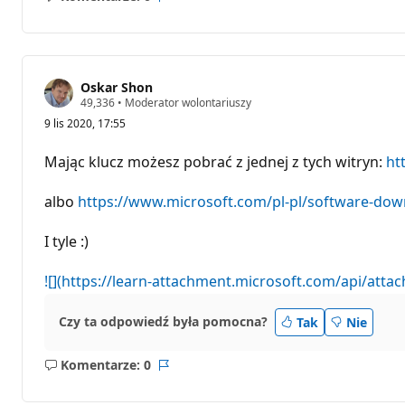
Brak
Raport
komentarzy
Oskar Shon
P
49,336
•
Moderator wolontariuszy
u
9 lis 2020, 17:55
n
k
t
Mając klucz możesz pobrać z jednej z tych witryn:
ht
y
r
e
albo
https://www.microsoft.com/pl-pl/software-dow
p
u
t
I tyle :)
a
c
j
![](https://learn-attachment.microsoft.com/api/a
i
Czy ta odpowiedź była pomocna?
Tak
Nie
Komentarze: 0
Brak
Raport
komentarzy