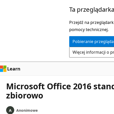
Przejdź
Ta przeglądarka
do
głównej
Przejdź na przeglądarkę
zawartości
pomocy technicznej.
Pobieranie przegląda
Więcej informacji o p
Learn
Microsoft Office 2016 stan
zbiorowo
Anonimowe