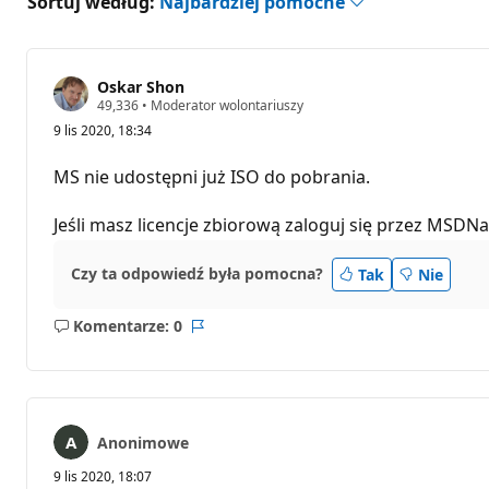
Sortuj według:
Najbardziej pomocne
Oskar Shon
P
49,336
•
Moderator wolontariuszy
u
9 lis 2020, 18:34
n
k
t
MS nie udostępni już ISO do pobrania.
y
r
e
Jeśli masz licencje zbiorową zaloguj się przez MSDNa 
p
u
t
Czy ta odpowiedź była pomocna?
Tak
Nie
a
c
j
Komentarze: 0
i
Brak
Raport
komentarzy
Anonimowe
9 lis 2020, 18:07