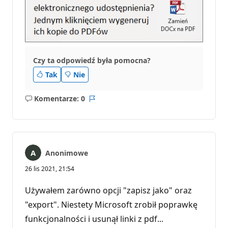
Czy ta odpowiedź była pomocna?
Tak
Nie
Komentarze: 0
Brak
Raport
komentarzy
Anonimowe
26 lis 2021, 21:54
Używałem zarówno opcji "zapisz jako" oraz
"export". Niestety Microsoft zrobił poprawkę
funkcjonalności i usunął linki z pdf...