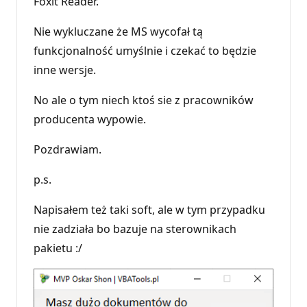
Foxit Reader.
e
p
u
Nie wykluczane że MS wycofał tą
t
funkcjonalność umyślnie i czekać to będzie
a
c
inne wersje.
j
i
No ale o tym niech ktoś sie z pracowników
producenta wypowie.
Pozdrawiam.
p.s.
Napisałem też taki soft, ale w tym przypadku
nie zadziała bo bazuje na sterownikach
pakietu :/