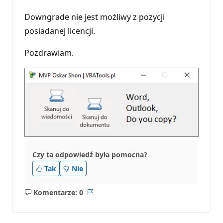
e
p
u
Downgrade nie jest możliwy z pozycji
t
posiadanej licencji.
a
c
j
Pozdrawiam.
i
Czy ta odpowiedź była pomocna?
Tak
Nie
Komentarze: 0
Brak
Raport
komentarzy