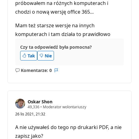
próbowałem na różnych komputerach i
chodzi o nową wersję office 365...
Mam też starsze wersje na innych
komputerach i tam działa to prawidłowo
Czy ta odpowiedź była pomocna?
Tak
Nie
Komentarze: 0
Brak
Raport
komentarzy
Oskar Shon
P
49,336
•
Moderator wolontariuszy
u
26 lis 2021, 21:32
n
k
t
A nie używałeś do tego np drukarki PDF, a nie
y
r
zapisz jako?