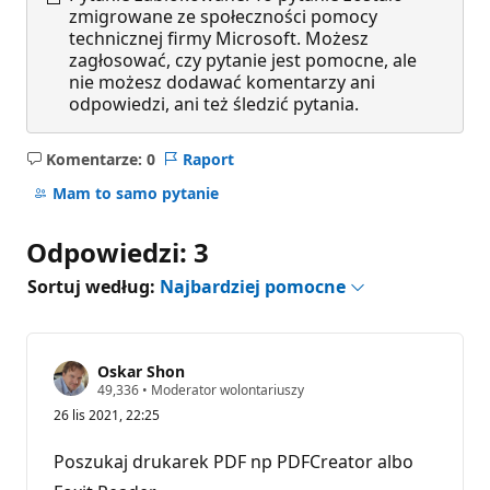
zmigrowane ze społeczności pomocy
technicznej firmy Microsoft. Możesz
zagłosować, czy pytanie jest pomocne, ale
nie możesz dodawać komentarzy ani
odpowiedzi, ani też śledzić pytania.
Komentarze: 0
Raport
Brak
komentarzy
Mam to samo pytanie
Odpowiedzi: 3
Sortuj według:
Najbardziej pomocne
Oskar Shon
P
49,336
•
Moderator wolontariuszy
u
26 lis 2021, 22:25
n
k
t
Poszukaj drukarek PDF np PDFCreator albo
y
r