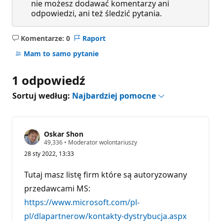
nie możesz dodawać komentarzy ani
odpowiedzi, ani też śledzić pytania.
Komentarze: 0
Raport
Brak
komentarzy
Mam to samo pytanie
1 odpowiedź
Sortuj według:
Najbardziej pomocne
Oskar Shon
P
49,336
•
Moderator wolontariuszy
u
28 sty 2022, 13:33
n
k
t
Tutaj masz listę firm które są autoryzowany
y
r
przedawcami MS:
e
https://www.microsoft.com/pl-
p
u
pl/dlapartnerow/kontakty-dystrybucja.aspx
t