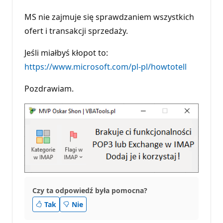
a
c
MS nie zajmuje się sprawdzaniem wszystkich
j
i
ofert i transakcji sprzedaży.
Jeśli miałbyś kłopot to:
https://www.microsoft.com/pl-pl/howtotell
Pozdrawiam.
Czy ta odpowiedź była pomocna?
Tak
Nie