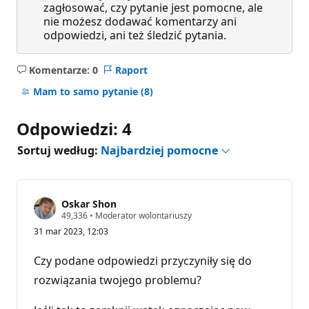
zagłosować, czy pytanie jest pomocne, ale
nie możesz dodawać komentarzy ani
odpowiedzi, ani też śledzić pytania.
Komentarze: 0
Raport
Brak
komentarzy
Mam to samo pytanie
(8)
Odpowiedzi: 4
Sortuj według:
Najbardziej pomocne
Oskar Shon
P
49,336
•
Moderator wolontariuszy
u
31 mar 2023, 12:03
n
k
t
Czy podane odpowiedzi przyczyniły się do
y
r
rozwiązania twojego problemu?
e
p
u