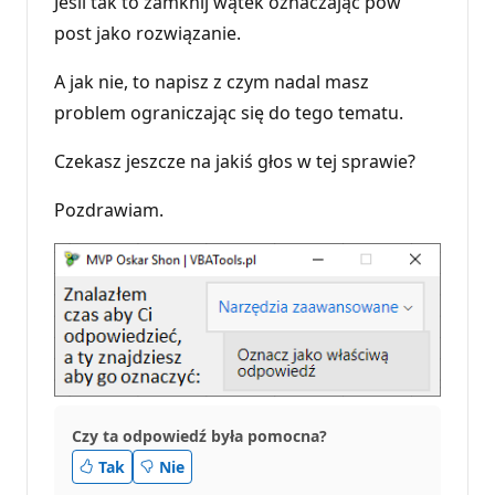
Jeśli tak to zamknij wątek oznaczając pow
t
post jako rozwiązanie.
a
c
j
A jak nie, to napisz z czym nadal masz
i
problem ograniczając się do tego tematu.
Czekasz jeszcze na jakiś głos w tej sprawie?
Pozdrawiam.
Czy ta odpowiedź była pomocna?
Tak
Nie