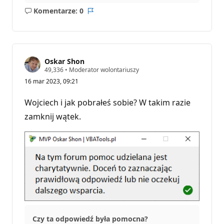
Komentarze: 0
Brak
Raport
komentarzy
Oskar Shon
P
49,336
•
Moderator wolontariuszy
u
16 mar 2023, 09:21
n
k
t
Wojciech i jak pobrałeś sobie? W takim razie
y
r
zamknij wątek.
e
p
u
t
a
c
j
i
Czy ta odpowiedź była pomocna?