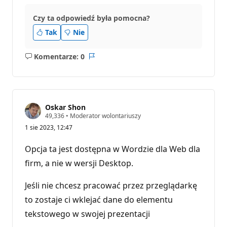
Czy ta odpowiedź była pomocna?
Tak
Nie
Komentarze: 0
Brak
Raport
komentarzy
Oskar Shon
P
49,336
•
Moderator wolontariuszy
u
1 sie 2023, 12:47
n
k
t
Opcja ta jest dostępna w Wordzie dla Web dla
y
r
firm, a nie w wersji Desktop.
e
p
u
Jeśli nie chcesz pracować przez przeglądarkę
t
to zostaje ci wklejać dane do elementu
a
c
tekstowego w swojej prezentacji
j
i