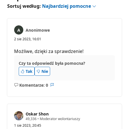
Sortuj według:
Najbardziej pomocne
Anonimowe
2 sie 2023, 16:01
Możliwe, dzięki za sprawdzenie!
Czy ta odpowiedź była pomocna?
Tak
Nie
Komentarze: 0
Brak
Raport
komentarzy
Oskar Shon
P
49,336
•
Moderator wolontariuszy
u
1 sie 2023, 20:45
n