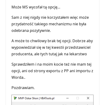
k
t
Może MS wycofał tą opcję...
y
r
e
Sam z niej nigdy nie korzystałem więc może
p
u
przydatność takiego mechanizmu nie była
t
odebrana pozytywnie.
a
c
j
A może to chwilowy brak tej opcji. Dobrze aby
i
wypowiedział się w tej kwestii przedstawiciel
producenta, ale tych tutaj jak na lekarstwo
Sprawdziłem i na moim kocie też nie mam tej
opcji, ani od strony exportu z PP ani importu z
Worda..
Pozdrawiam.