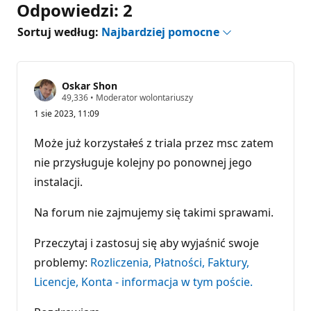
Odpowiedzi: 2
Sortuj według:
Najbardziej pomocne
Oskar Shon
P
49,336
•
Moderator wolontariuszy
u
1 sie 2023, 11:09
n
k
t
Może już korzystałeś z triala przez msc zatem
y
r
nie przysługuje kolejny po ponownej jego
e
instalacji.
p
u
t
Na forum nie zajmujemy się takimi sprawami.
a
c
j
Przeczytaj i zastosuj się aby wyjaśnić swoje
i
problemy:
Rozliczenia, Płatności, Faktury,
Licencje, Konta - informacja w tym poście.