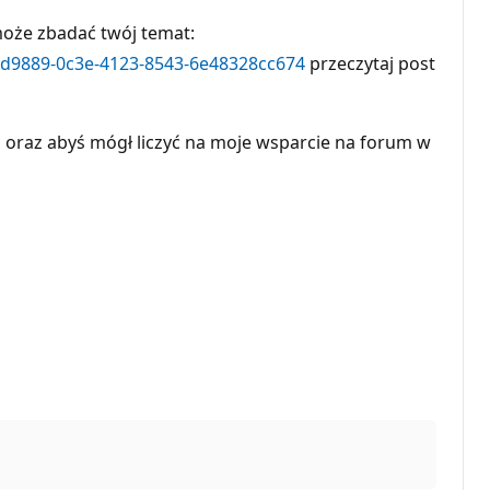
oże zbadać twój temat:
14d9889-0c3e-4123-8543-6e48328cc674
przeczytaj post
 oraz abyś mógł liczyć na moje wsparcie na forum w