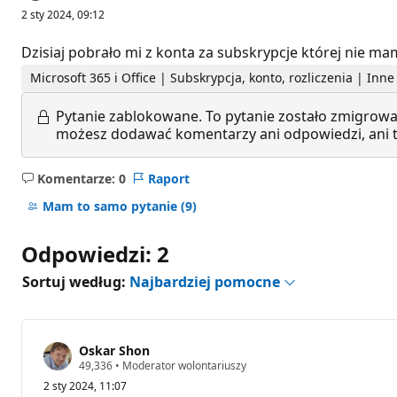
2 sty 2024, 09:12
Dzisiaj pobrało mi z konta za subskrypcje której nie m
Microsoft 365 i Office | Subskrypcja, konto, rozliczenia | In
Pytanie zablokowane.
To pytanie zostało zmigrowa
możesz dodawać komentarzy ani odpowiedzi, ani te
Komentarze: 0
Raport
Brak
komentarzy
Mam to samo pytanie
(9)
Odpowiedzi: 2
Sortuj według:
Najbardziej pomocne
Oskar Shon
P
49,336
•
Moderator wolontariuszy
u
2 sty 2024, 11:07
n