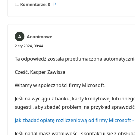
Komentarze: 0
Brak
Raport
komentarzy
Anonimowe
2 sty 2024, 09:44
Ta odpowiedź została przetłumaczona automatyczni
Cześć, Kacper Zawisza
Witamy w społeczności firmy Microsoft.
Jeśli na wyciągu z banku, karty kredytowej lub inne
sugestii, aby zbadać problem, na przykład sprawdzić
Jak zbadać opłatę rozliczeniową od firmy Microsoft 
Jeśli nadal masz wątpliwości, skontaktuj się z obsługą