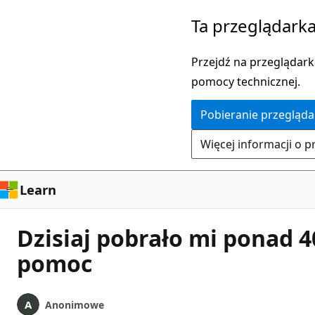
Przejdź
Ta przeglądarka
do
głównej
Przejdź na przeglądarkę
zawartości
pomocy technicznej.
Pobieranie przegląda
Więcej informacji o p
Learn
Dzisiaj pobrało mi ponad 4
pomoc
Anonimowe