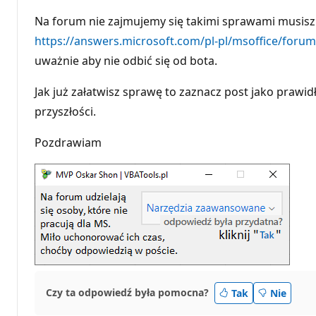
k
t
Na forum nie zajmujemy się takimi sprawami musisz
y
r
https://answers.microsoft.com/pl-pl/msoffice/foru
e
uważnie aby nie odbić się od bota.
p
u
t
Jak już załatwisz sprawę to zaznacz post jako pra
a
c
przyszłości.
j
i
Pozdrawiam
Czy ta odpowiedź była pomocna?
Tak
Nie