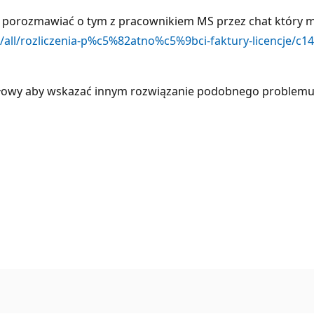
 porozmawiać o tym z pracownikiem MS przez chat który m
m/all/rozliczenia-p%c5%82atno%c5%9bci-faktury-licencje/c
widłowy aby wskazać innym rozwiązanie podobnego problemu