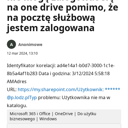
na one drive pomimo, że
na pocztę służbową
jestem zalogowana
Anonimowe
12 mar 2024, 13:10
Identyfikator korelacji: ad4e14a1-b0d7-3000-1c1e-
8b5a4af1b283 Data i godzina: 3/12/2024 5:58:18
AMAdres
URL:
https://my.sharepoint.com/Użytkownik: ******
@p.lodz.plTyp
problemu: Użytkownika nie ma w
katalogu.
Microsoft 365 i Office | OneDrive | Do użytku
biznesowego | Windows