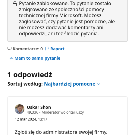
Pytanie zablokowane.
To pytanie zostało
zmigrowane ze społeczności pomocy
technicznej firmy Microsoft. Możesz
zagłosować, czy pytanie jest pomocne, ale
nie możesz dodawać komentarzy ani
odpowiedzi, ani też śledzić pytania.
Komentarze: 0
Raport
Brak
komentarzy
Mam to samo pytanie
1 odpowiedź
Sortuj według:
Najbardziej pomocne
Oskar Shon
P
49,336
•
Moderator wolontariuszy
u
12 mar 2024, 13:17
n
k
t
Zgłoś się do administratora swojej firmy.
y