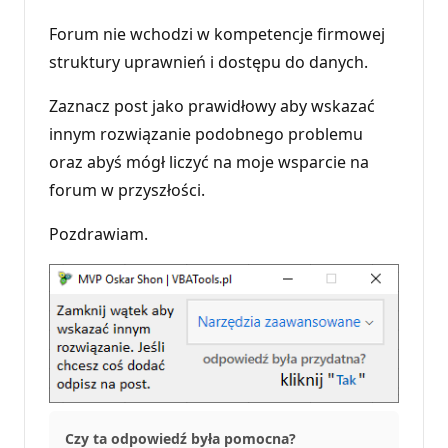
r
e
Forum nie wchodzi w kompetencje firmowej
p
u
struktury uprawnień i dostępu do danych.
t
a
Zaznacz post jako prawidłowy aby wskazać
c
j
innym rozwiązanie podobnego problemu
i
oraz abyś mógł liczyć na moje wsparcie na
forum w przyszłości.
Pozdrawiam.
Czy ta odpowiedź była pomocna?