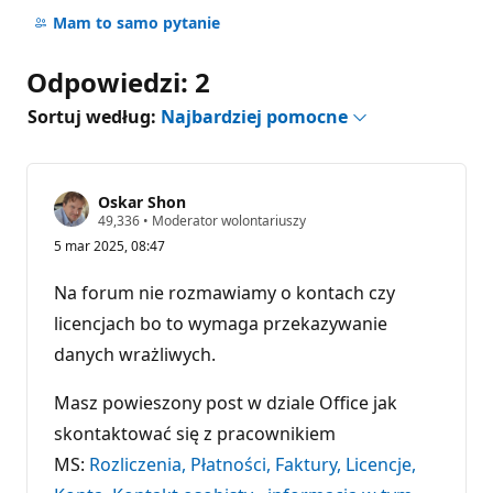
komentarzy
Mam to samo pytanie
Odpowiedzi: 2
Sortuj według:
Najbardziej pomocne
Oskar Shon
P
49,336
•
Moderator wolontariuszy
u
5 mar 2025, 08:47
n
k
t
Na forum nie rozmawiamy o kontach czy
y
r
licencjach bo to wymaga przekazywanie
e
danych wrażliwych.
p
u
t
Masz powieszony post w dziale Office jak
a
c
skontaktować się z pracownikiem
j
i
MS:
Rozliczenia, Płatności, Faktury, Licencje,