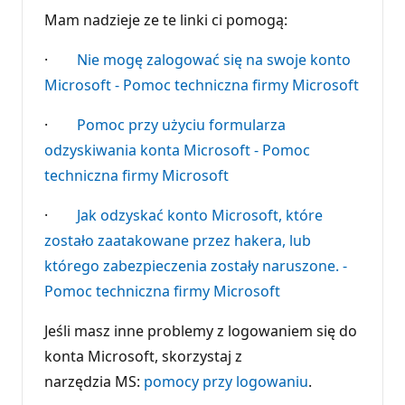
k
t
Mam nadzieje ze te linki ci pomogą:
y
r
e
·
Nie mogę zalogować się na swoje konto
p
u
Microsoft - Pomoc techniczna firmy Microsoft
t
a
·
Pomoc przy użyciu formularza
c
j
odzyskiwania konta Microsoft - Pomoc
i
techniczna firmy Microsoft
·
Jak odzyskać konto Microsoft, które
zostało zaatakowane przez hakera, lub
którego zabezpieczenia zostały naruszone. -
Pomoc techniczna firmy Microsoft
Jeśli masz inne problemy z logowaniem się do
konta Microsoft, skorzystaj z
narzędzia MS:
pomocy przy logowaniu
.