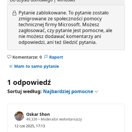
Pytanie zablokowane.
To pytanie zostało
zmigrowane ze społeczności pomocy
technicznej firmy Microsoft. Możesz
zagłosować, czy pytanie jest pomocne, ale
nie możesz dodawać komentarzy ani
odpowiedzi, ani też śledzić pytania.
Komentarze: 0
Raport
Brak
komentarzy
Mam to samo pytanie
1 odpowiedź
Sortuj według:
Najbardziej pomocne
Oskar Shon
P
49,336
•
Moderator wolontariuszy
u
12 cze 2025, 17:13
n