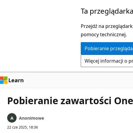
Przejdź
Ta przeglądarka
do
głównej
Przejdź na przeglądarkę
zawartości
pomocy technicznej.
Pobieranie przegląda
Więcej informacji o p
Learn
Pobieranie zawartości On
Anonimowe
22 cze 2025, 18:36