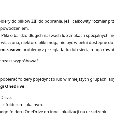
dery do plików ZIP do pobrania. Jeśli całkowity rozmiar pr
iepowodzeniem.
: Pliki o bardzo długich nazwach lub znakach specjalnych 
jest włączona, niektóre pliki mogą nie być w pełni dostępne d
 Tymczasowe
problemy z przeglądarką lub siecią mogą równ
 możesz wypróbować:
j pobierać foldery pojedynczo lub w mniejszych grupach, ab
ugi OneDrive
eDrive.
e z folderem lokalnym.
nego folderu OneDrive do innej lokalizacji na urządzeniu.