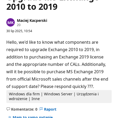
2010 to 2019
Maciej Kacperski
P
20
u
30 lip 2025, 10:54
n
k
t
Hello, we'd like to know what components are
y
r
required to upgrade Exchange 2010 to 2019, in
e
addition to purchasing an Exchange 2019 license
p
u
and the appropriate number of CALs. Additionally,
t
a
will it be possible to purchase MS Exchange 2019
c
j
from official Microsoft sales channels after the end
i
of support date? Please respond quickly ???.
Windows dla firm | Windows Server | Urządzenia i
wdrożenie | Inne
Komentarze: 0
Raport
Brak
komentarzy
Mam to samo pytanie