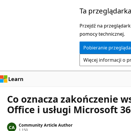
Przejdź
Ta przeglądarka
do
głównej
Przejdź na przeglądarkę
zawartości
pomocy technicznej.
Pobieranie przegląda
Więcej informacji o p
Learn
Co oznacza zakończenie w
Office i usługi Microsoft 3
Community Article Author
P
1,150