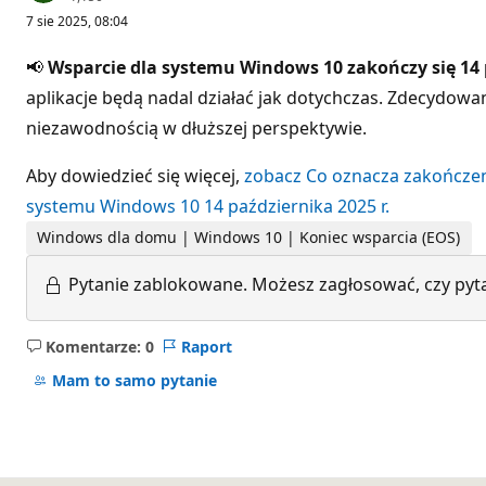
u
7 sie 2025, 08:04
n
k
t
📢
Wsparcie dla systemu Windows 10 zakończy się 14 
y
r
aplikacje będą nadal działać jak dotychczas. Zdecydow
e
niezawodnością w dłuższej perspektywie.
p
u
t
Aby dowiedzieć się więcej,
zobacz Co oznacza zakończeni
a
c
systemu Windows 10 14 października 2025 r.
j
i
Windows dla domu | Windows 10 | Koniec wsparcia (EOS)
Pytanie zablokowane.
Możesz zagłosować, czy pyta
Komentarze: 0
Raport
Brak
komentarzy
Mam to samo pytanie