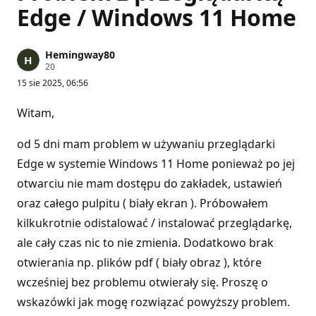
Edge / Windows 11 Home
Hemingway80
P
20
u
15 sie 2025, 06:56
n
k
t
Witam,
y
r
e
od 5 dni mam problem w używaniu przeglądarki
p
u
Edge w systemie Windows 11 Home ponieważ po jej
t
otwarciu nie mam dostępu do zakładek, ustawień
a
c
oraz całego pulpitu ( biały ekran ). Próbowałem
j
i
kilkukrotnie odistalować / instalować przeglądarkę,
ale cały czas nic to nie zmienia. Dodatkowo brak
otwierania np. plików pdf ( biały obraz ), które
wcześniej bez problemu otwierały się. Proszę o
wskazówki jak mogę rozwiązać powyższy problem.