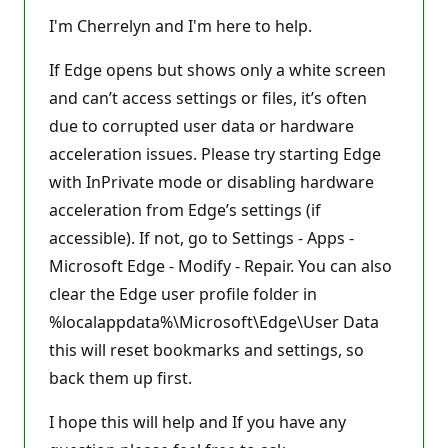
r
e
I'm Cherrelyn and I'm here to help.
p
u
t
If Edge opens but shows only a white screen
a
and can’t access settings or files, it’s often
c
j
due to corrupted user data or hardware
i
acceleration issues. Please try starting Edge
with InPrivate mode or disabling hardware
acceleration from Edge’s settings (if
accessible). If not, go to Settings - Apps -
Microsoft Edge - Modify - Repair. You can also
clear the Edge user profile folder in
%localappdata%\Microsoft\Edge\User Data
this will reset bookmarks and settings, so
back them up first.
I hope this will help and If you have any