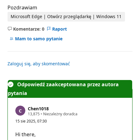
Pozdrawiam
Microsoft Edge | Otwórz przeglądarkę | Windows 11
Komentarze: 0
Raport
Brak
komentarzy
Mam to samo pytanie
Zaloguj się, aby skomentować
Odpowiedź zaakceptowana przez autora
pytania
Chen1018
P
13,875
•
Niezależny doradca
u
15 sie 2025, 07:30
n
k
t
Hi there,
y