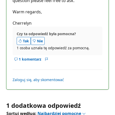
question please feel free to ask.
Warm regards,
Cherrelyn
Czy ta odpowiedź była pomocna?
Tak
Nie
1 osoba uznała tę odpowiedź za pomocną.
1 komentarz
Pokaż
Raport
komentarze
dla
tej
Zaloguj się, aby skomentować
zawartości
typu
odpowiedź
1 dodatkowa odpowiedź
Sortuj według:
Najbardziej pomocne