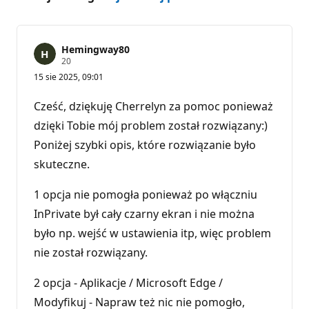
Hemingway80
P
20
u
15 sie 2025, 09:01
n
k
t
Cześć, dziękuję Cherrelyn za pomoc ponieważ
y
r
dzięki Tobie mój problem został rozwiązany:)
e
Poniżej szybki opis, które rozwiązanie było
p
u
skuteczne.
t
a
c
1 opcja nie pomogła ponieważ po włączniu
j
i
InPrivate był cały czarny ekran i nie można
było np. wejść w ustawienia itp, więc problem
nie został rozwiązany.
2 opcja - Aplikacje / Microsoft Edge /
Modyfikuj - Napraw też nic nie pomogło,