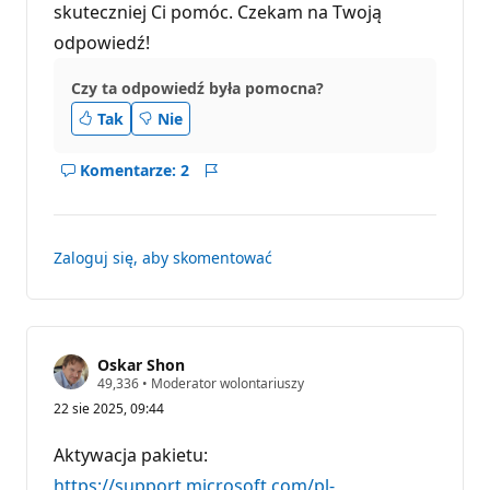
skuteczniej Ci pomóc. Czekam na Twoją
odpowiedź!
Czy ta odpowiedź była pomocna?
Tak
Nie
Komentarze: 2
Pokaż
Raport
komentarze
dla
tej
Zaloguj się, aby skomentować
zawartości
typu
odpowiedź
Oskar Shon
P
49,336
•
Moderator wolontariuszy
u
22 sie 2025, 09:44
n
k
t
Aktywacja pakietu:
y
r
https://support.microsoft.com/pl-