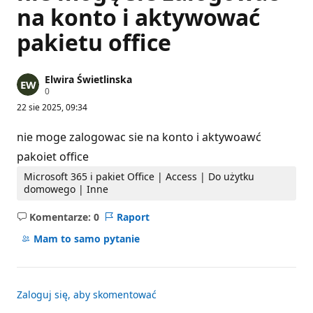
na konto i aktywować
pakietu office
Elwira Świetlinska
P
0
u
22 sie 2025, 09:34
n
k
t
nie moge zalogowac sie na konto i aktywoawć
y
r
pakoiet office
e
p
Microsoft 365 i pakiet Office | Access | Do użytku
u
domowego | Inne
t
a
Komentarze: 0
Raport
c
Brak
j
komentarzy
i
Mam to samo pytanie
Zaloguj się, aby skomentować