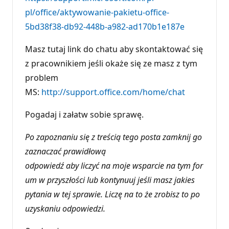
e
pl/office/aktywowanie-pakietu-office-
p
u
5bd38f38-db92-448b-a982-ad170b1e187e
t
a
c
Masz tutaj link do chatu aby skontaktować się
j
i
z pracownikiem jeśli okaże się ze masz z tym
problem
MS:
http://support.office.com/home/chat
Pogadaj i załatw sobie sprawę.
Po zapoznaniu się z treścią tego posta zamknij go
zaznaczać prawidłową
odpowiedź aby liczyć na moje wsparcie na tym for
um w przyszłości lub kontynuuj jeśli masz jakies
pytania w tej sprawie. Liczę na to że zrobisz to po
uzyskaniu odpowiedzi.