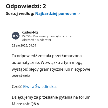
Odpowiedzi: 2
Sortuj według:
Najbardziej pomocne
Kudos-Ng
P
15,050
•
Pracownicy zewnętrzni firmy
u
Microsoft
•
Moderator
n
22 sie 2025, 09:59
k
t
y
Ta odpowiedź została przetłumaczona
r
e
automatycznie. W związku z tym mogą
p
wystąpić błędy gramatyczne lub nietypowe
u
t
wyrażenia.
a
c
j
Cześć
Elwira Świetlinska
,
i
Dziękujemy za przesłanie pytania na forum
Microsoft Q&A.