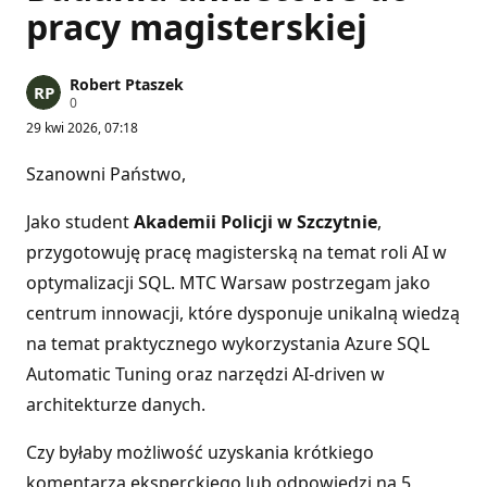
pracy magisterskiej
Robert Ptaszek
P
0
u
29 kwi 2026, 07:18
n
k
t
Szanowni Państwo,
y
r
e
Jako student
Akademii Policji w Szczytnie
,
p
u
przygotowuję pracę magisterską na temat roli AI w
t
optymalizacji SQL. MTC Warsaw postrzegam jako
a
c
centrum innowacji, które dysponuje unikalną wiedzą
j
i
na temat praktycznego wykorzystania Azure SQL
Automatic Tuning oraz narzędzi AI-driven w
architekturze danych.
Czy byłaby możliwość uzyskania krótkiego
komentarza eksperckiego lub odpowiedzi na 5