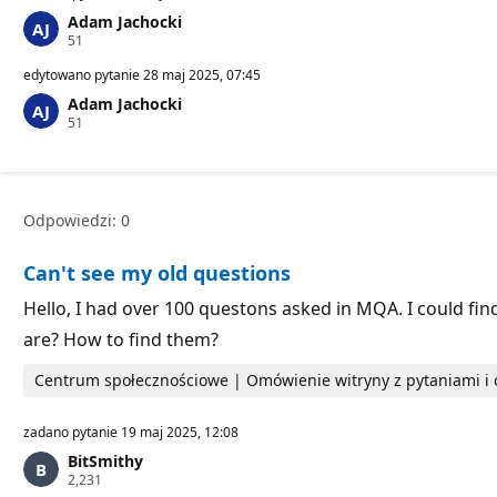
Adam Jachocki
P
51
u
n
edytowano pytanie
28 maj 2025, 07:45
k
Adam Jachocki
t
P
51
y
u
r
n
e
k
p
t
u
y
t
Odpowiedzi: 0
r
a
e
c
p
j
Can't see my old questions
u
i
t
a
Hello, I had over 100 questons asked in MQA. I could fin
c
are? How to find them?
j
i
Centrum społecznościowe | Omówienie witryny z pytaniami 
zadano pytanie
19 maj 2025, 12:08
BitSmithy
P
2,231
u