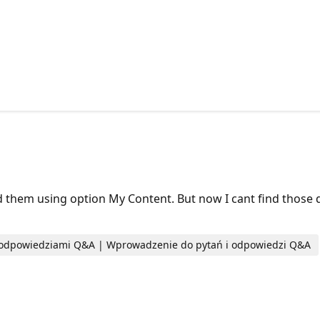
d them using option My Content. But now I cant find those q
i odpowiedziami Q&A | Wprowadzenie do pytań i odpowiedzi Q&A