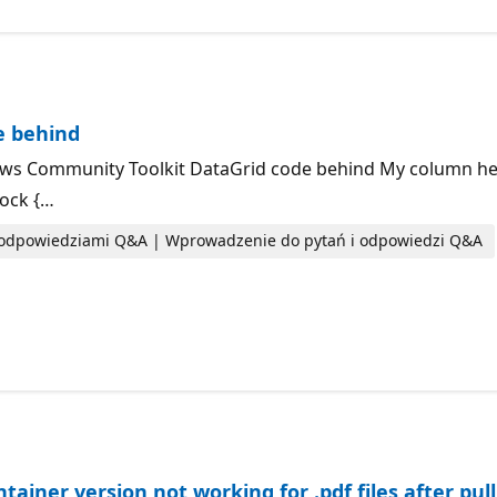
e behind
ws Community Toolkit DataGrid code behind My column heade
lock {…
i odpowiedziami Q&A | Wprowadzenie do pytań i odpowiedzi Q&A
ntainer version not working for .pdf files after pu