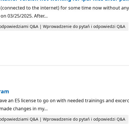
r (connected to the internet) for some time now without any i
 on 03/25/2025. After…
i odpowiedziami Q&A | Wprowadzenie do pytań i odpowiedzi Q&A
gram
 have an E5 license to go on with needed trainings and excerc
ve made changes in my…
i odpowiedziami Q&A | Wprowadzenie do pytań i odpowiedzi Q&A