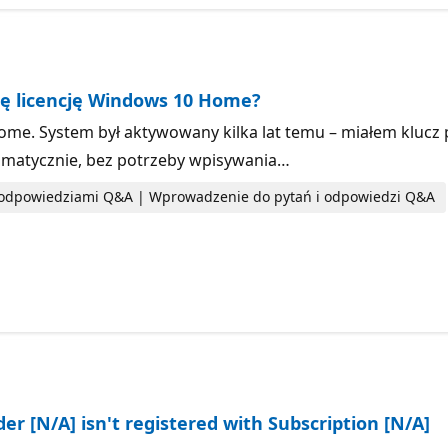
acę licencję Windows 10 Home?
. System był aktywowany kilka lat temu – miałem klucz p
tomatycznie, bez potrzeby wpisywania…
i odpowiedziami Q&A | Wprowadzenie do pytań i odpowiedzi Q&A
r [N/A] isn't registered with Subscription [N/A]