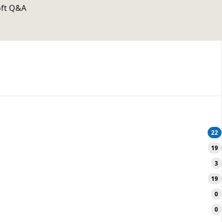
oft Q&A
22
19
3
19
0
0