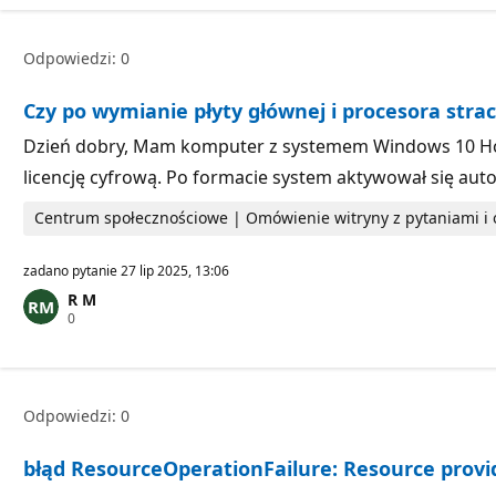
k
t
y
Odpowiedzi: 0
r
e
p
Czy po wymianie płyty głównej i procesora str
u
t
a
Dzień dobry, Mam komputer z systemem Windows 10 Home
c
licencję cyfrową. Po formacie system aktywował się au
j
i
Centrum społecznościowe | Omówienie witryny z pytaniami 
zadano pytanie
27 lip 2025, 13:06
R M
P
0
u
n
k
t
y
Odpowiedzi: 0
r
e
p
błąd ResourceOperationFailure: Resource provide
u
t