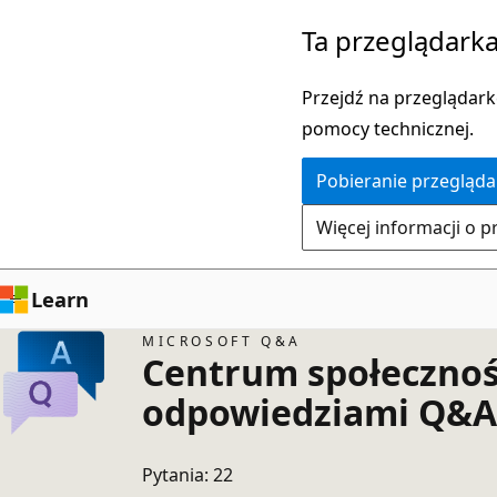
Przejdź
Ta przeglądarka
do
głównej
Przejdź na przeglądarkę
zawartości
pomocy technicznej.
Pobieranie przegląda
Więcej informacji o p
Learn
MICROSOFT Q&A
Centrum społecznoś
odpowiedziami Q&A 
Pytania: 22