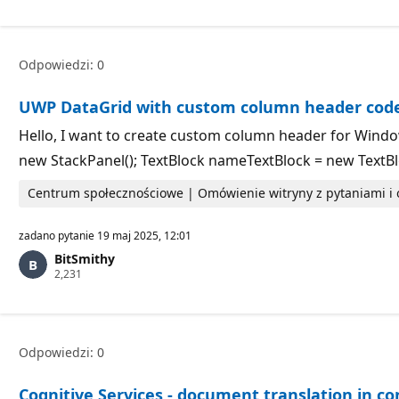
n
k
t
y
Odpowiedzi: 0
r
e
p
UWP DataGrid with custom column header cod
u
t
a
Hello, I want to create custom column header for Windo
c
new StackPanel(); TextBlock nameTextBlock = new TextB
j
i
Centrum społecznościowe | Omówienie witryny z pytaniami 
zadano pytanie
19 maj 2025, 12:01
BitSmithy
P
2,231
u
n
k
t
y
Odpowiedzi: 0
r
e
p
Cognitive Services - document translation in co
u