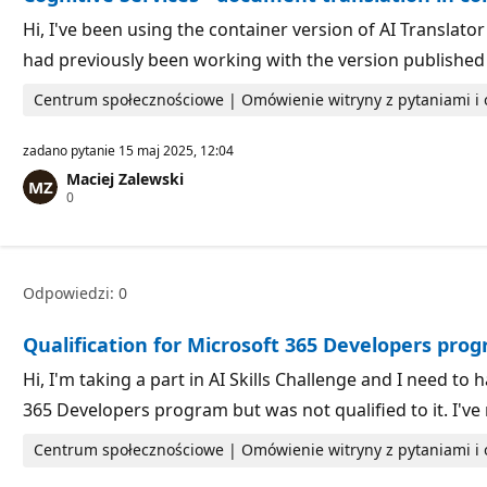
t
a
Hi, I've been using the container version of AI Translato
c
had previously been working with the version published
j
i
Centrum społecznościowe | Omówienie witryny z pytaniami 
zadano pytanie
15 maj 2025, 12:04
Maciej Zalewski
P
0
u
n
k
t
y
Odpowiedzi: 0
r
e
p
Qualification for Microsoft 365 Developers pro
u
t
a
Hi, I'm taking a part in AI Skills Challenge and I need to
c
365 Developers program but was not qualified to it. I'
j
i
Centrum społecznościowe | Omówienie witryny z pytaniami 