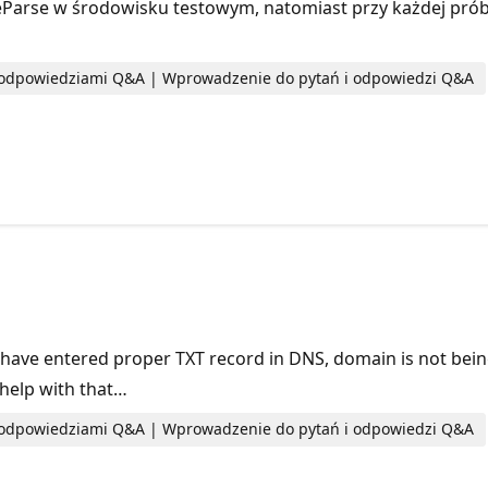
rse w środowisku testowym, natomiast przy każdej próbi
i odpowiedziami Q&A | Wprowadzenie do pytań i odpowiedzi Q&A
 I have entered proper TXT record in DNS, domain is not bei
 help with that…
i odpowiedziami Q&A | Wprowadzenie do pytań i odpowiedzi Q&A