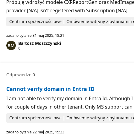
a
Próbuję wdrożyć modele CXRReportGen oraz MedImagePa
c
provider [N/A] isn't registered with Subscription [N/A].
j
i
Centrum społecznościowe | Omówienie witryny z pytaniami 
zadano pytanie
31 maj 2025, 18:21
Bartosz Moszczynski
P
0
u
n
k
t
y
Odpowiedzi: 0
r
e
p
Cannot verify domain in Entra ID
u
t
a
I am not able to verify my domain in Entra Id. Although
c
for couple of days in other tenant. Only MS support can
j
i
Centrum społecznościowe | Omówienie witryny z pytaniami 
zadano pytanie
22 maj 2025, 15:23