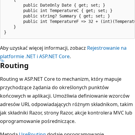
        public DateOnly Date { get; set; }

        public int TemperatureC { get; set; }

        public string? Summary { get; set; }

        public int TemperatureF => 32 + (int)(Temperatu
    }

Aby uzyskać więcej informacji, zobacz
Rejestrowanie na
platformie .NET i ASP.NET Core
.
Routing
Routing w ASP.NET Core to mechanizm, który mapuje
przychodzące żądania do określonych punktów
końcowych w aplikacji. Umożliwia definiowanie wzorców
adresów URL odpowiadających różnym składnikom, takim
jak składniki Razor, strony Razor, akcje kontrolera MVC lub
oprogramowanie pośredniczące.
Metoda
UseRouting
dodaje oprogramowanie