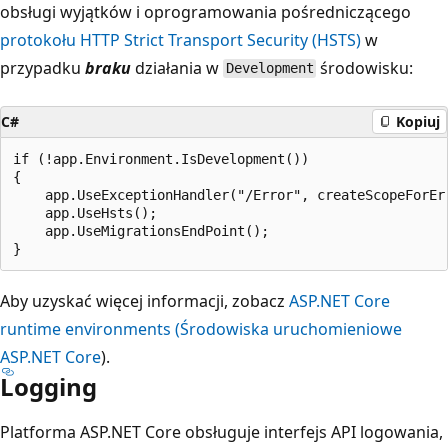
obsługi wyjątków i oprogramowania pośredniczącego
protokołu HTTP Strict Transport Security (HSTS)
w
przypadku
braku
działania w
środowisku:
Development
C#
Kopiuj
if (!app.Environment.IsDevelopment())

{

    app.UseExceptionHandler("/Error", createScopeForErr
    app.UseHsts();

    app.UseMigrationsEndPoint();

Aby uzyskać więcej informacji, zobacz
ASP.NET Core
runtime environments (Środowiska uruchomieniowe
ASP.NET Core
).
Logging
Platforma ASP.NET Core obsługuje interfejs API logowania,