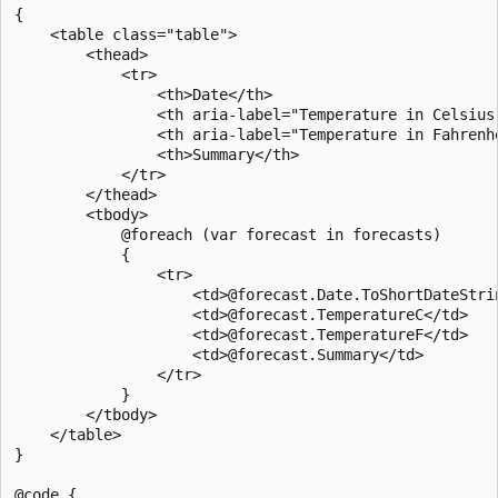
{

    <table class="table">

        <thead>

            <tr>

                <th>Date</th>

                <th aria-label="Temperature in Celsius"
                <th aria-label="Temperature in Fahrenhe
                <th>Summary</th>

            </tr>

        </thead>

        <tbody>

            @foreach (var forecast in forecasts)

            {

                <tr>

                    <td>@forecast.Date.ToShortDateStrin
                    <td>@forecast.TemperatureC</td>

                    <td>@forecast.TemperatureF</td>

                    <td>@forecast.Summary</td>

                </tr>

            }

        </tbody>

    </table>

}

@code {
