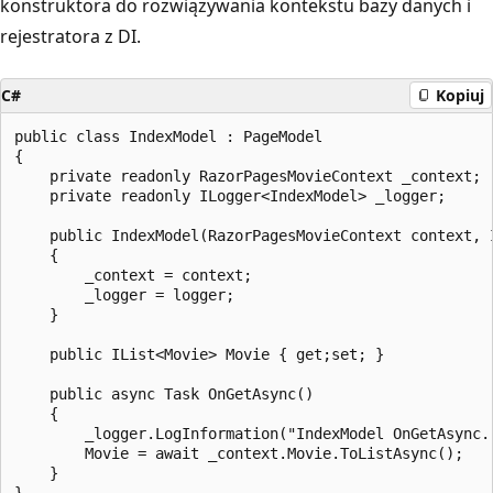
konstruktora do rozwiązywania kontekstu bazy danych i
rejestratora z DI.
C#
Kopiuj
public class IndexModel : PageModel

{

    private readonly RazorPagesMovieContext _context;

    private readonly ILogger<IndexModel> _logger;

    public IndexModel(RazorPagesMovieContext context, I
    {

        _context = context;

        _logger = logger;

    }

    public IList<Movie> Movie { get;set; }

    public async Task OnGetAsync()

    {

        _logger.LogInformation("IndexModel OnGetAsync."
        Movie = await _context.Movie.ToListAsync();

    }
