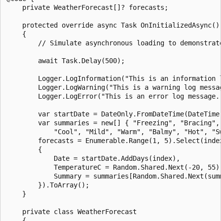
    private WeatherForecast[]? forecasts;

    protected override async Task OnInitializedAsync()

    {

        // Simulate asynchronous loading to demonstrate
        await Task.Delay(500);

        Logger.LogInformation("This is an information l
        Logger.LogWarning("This is a warning log messag
        Logger.LogError("This is an error log message."
        var startDate = DateOnly.FromDateTime(DateTime.
        var summaries = new[] { "Freezing", "Bracing", 
            "Cool", "Mild", "Warm", "Balmy", "Hot", "Sw
        forecasts = Enumerable.Range(1, 5).Select(index
        {

            Date = startDate.AddDays(index),

            TemperatureC = Random.Shared.Next(-20, 55),
            Summary = summaries[Random.Shared.Next(summ
        }).ToArray();

    }

    private class WeatherForecast

    {
