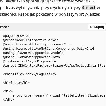
W Blazor Web Appusługi są często rozwiązywane z DI
podczas wykonywania przy użyciu dyrektywy
w
@inject
składniku Razor, jak pokazano w poniższym przykładzie:
razor
Kopiuj
@page "/movies"

@rendermode InteractiveServer

@using Microsoft.EntityFrameworkCore

@using Microsoft.AspNetCore.Components.QuickGrid

@using BlazorWebAppMovies.Models

@using BlazorWebAppMovies.Data

@implements IAsyncDisposable

@inject IDbContextFactory<BlazorWebAppMovies.Data.Blazo
<PageTitle>Index</PageTitle>

<h1>Index</h1>

<div>

    <input type="search" @bind="titleFilter" @bind:even
</div>
