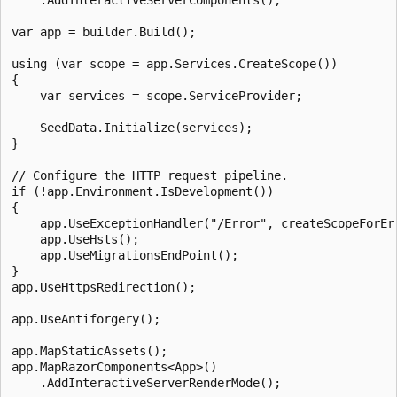
var app = builder.Build();

using (var scope = app.Services.CreateScope())

{

    var services = scope.ServiceProvider;

    SeedData.Initialize(services);

}

// Configure the HTTP request pipeline.

if (!app.Environment.IsDevelopment())

{

    app.UseExceptionHandler("/Error", createScopeForErr
    app.UseHsts();

    app.UseMigrationsEndPoint();

}

app.UseHttpsRedirection();

app.UseAntiforgery();

app.MapStaticAssets();

app.MapRazorComponents<App>()

    .AddInteractiveServerRenderMode();
