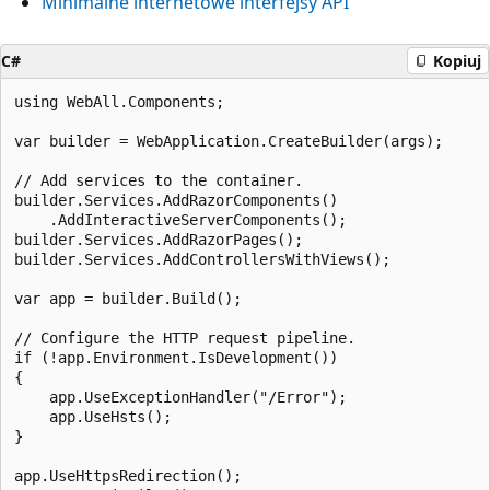
Minimalne internetowe interfejsy API
C#
Kopiuj
using WebAll.Components;

var builder = WebApplication.CreateBuilder(args);

// Add services to the container.

builder.Services.AddRazorComponents()

    .AddInteractiveServerComponents();

builder.Services.AddRazorPages();

builder.Services.AddControllersWithViews();

var app = builder.Build();

// Configure the HTTP request pipeline.

if (!app.Environment.IsDevelopment())

{

    app.UseExceptionHandler("/Error");

    app.UseHsts();

}

app.UseHttpsRedirection();
