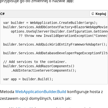
przypisuje go do zmiennej o nazwie
:
app
C#
Kopiuj
var builder = WebApplication.CreateBuilder(args);

builder.Services.AddDbContextFactory<BlazorWebAppMovies
    options.UseSqlServer(builder.Configuration.GetConne
        ?? throw new InvalidOperationException("Connect
builder.Services.AddQuickGridEntityFrameworkAdapter();

builder.Services.AddDatabaseDeveloperPageExceptionFilte
// Add services to the container.

builder.Services.AddRazorComponents()

    .AddInteractiveServerComponents();

Metoda
WebApplicationBuilder.Build
konfiguruje hosta z
zestawem opcji domyślnych, takich jak: