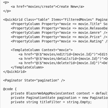
<p>

    <a href="movies/create">Create New</a>

</p>

<QuickGrid Class="table" Items="FilteredMovies" Paginat
    <PropertyColumn Property="movie => movie.Title" Sor
    <PropertyColumn Property="movie => movie.ReleaseDat
    <PropertyColumn Property="movie => movie.Genre" />

    <PropertyColumn Property="movie => movie.Price" />

    <PropertyColumn Property="movie => movie.Rating" />
    <TemplateColumn Context="movie">

        <a href="@($"movies/edit?id={movie.Id}")">Edit<
        <a href="@($"movies/details?id={movie.Id}")">De
        <a href="@($"movies/delete?id={movie.Id}")">Del
    </TemplateColumn>

</QuickGrid>

<Paginator State="pagination" />

@code {

    private BlazorWebAppMoviesContext context = default
    private PaginationState pagination = new Pagination
    private string titleFilter = string.Empty;
