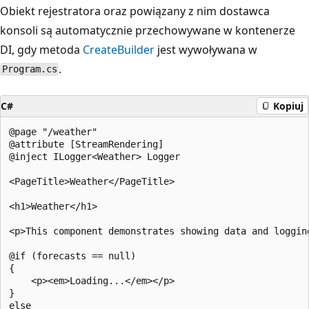
Obiekt rejestratora oraz powiązany z nim dostawca
konsoli są automatycznie przechowywane w kontenerze
DI, gdy metoda
CreateBuilder
jest wywoływana w
.
Program.cs
C#
Kopiuj
@page "/weather"

@attribute [StreamRendering]

@inject ILogger<Weather> Logger

<PageTitle>Weather</PageTitle>

<h1>Weather</h1>

<p>This component demonstrates showing data and logging
@if (forecasts == null)

{

    <p><em>Loading...</em></p>

}

else
