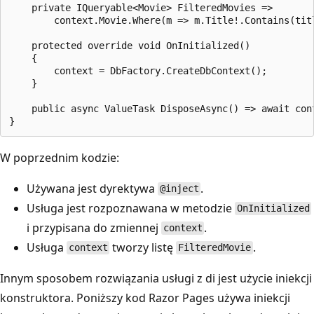
    private IQueryable<Movie> FilteredMovies =>

        context.Movie.Where(m => m.Title!.Contains(titl
    protected override void OnInitialized()

    {

        context = DbFactory.CreateDbContext();

    }

    public async ValueTask DisposeAsync() => await cont
W poprzednim kodzie:
Używana jest dyrektywa
.
@inject
Usługa jest rozpoznawana w metodzie
OnInitialized
i przypisana do zmiennej
.
context
Usługa
tworzy listę
.
context
FilteredMovie
Innym sposobem rozwiązania usługi z di jest użycie iniekcji
konstruktora. Poniższy kod Razor Pages używa iniekcji