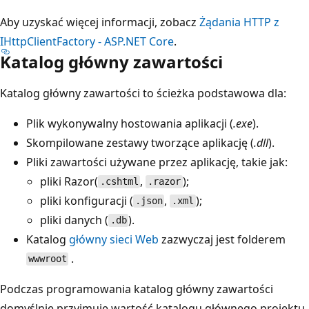
Aby uzyskać więcej informacji, zobacz
Żądania HTTP z
IHttpClientFactory - ASP.NET Core
.
Katalog główny zawartości
Katalog główny zawartości to ścieżka podstawowa dla:
Plik wykonywalny hostowania aplikacji (
.exe
).
Skompilowane zestawy tworzące aplikację (
.dll
).
Pliki zawartości używane przez aplikację, takie jak:
pliki Razor(
,
);
.cshtml
.razor
pliki konfiguracji (
,
);
.json
.xml
pliki danych (
).
.db
Katalog
główny sieci Web
zazwyczaj jest folderem
.
wwwroot
Podczas programowania katalog główny zawartości
domyślnie przyjmuje wartość katalogu głównego projektu.