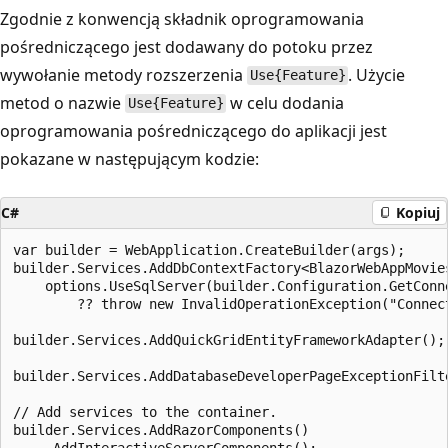
Zgodnie z konwencją składnik oprogramowania
pośredniczącego jest dodawany do potoku przez
wywołanie metody rozszerzenia
. Użycie
Use{Feature}
metod o nazwie
w celu dodania
Use{Feature}
oprogramowania pośredniczącego do aplikacji jest
pokazane w następującym kodzie:
C#
Kopiuj
var builder = WebApplication.CreateBuilder(args);

builder.Services.AddDbContextFactory<BlazorWebAppMovies
    options.UseSqlServer(builder.Configuration.GetConne
        ?? throw new InvalidOperationException("Connect
builder.Services.AddQuickGridEntityFrameworkAdapter();

builder.Services.AddDatabaseDeveloperPageExceptionFilte
// Add services to the container.

builder.Services.AddRazorComponents()

    .AddInteractiveServerComponents();
