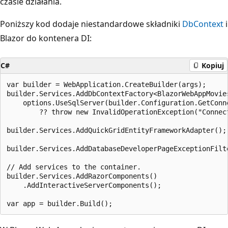
czasie działania.
Poniższy kod dodaje niestandardowe składniki
DbContext
i
Blazor do kontenera DI:
C#
Kopiuj
var builder = WebApplication.CreateBuilder(args);

builder.Services.AddDbContextFactory<BlazorWebAppMovies
    options.UseSqlServer(builder.Configuration.GetConne
        ?? throw new InvalidOperationException("Connect
builder.Services.AddQuickGridEntityFrameworkAdapter();

builder.Services.AddDatabaseDeveloperPageExceptionFilte
// Add services to the container.

builder.Services.AddRazorComponents()

    .AddInteractiveServerComponents();
