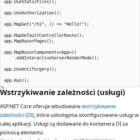
app.UseStaticFiles();

app.UseAuthorization();

app.MapGet("/hi", () => "Hello!");

app.MapDefaultControllerRoute();

app.MapRazorPages();

app.MapRazorComponents<App>()

    .AddInteractiveServerRenderMode();

app.UseAntiforgery();

Wstrzykiwanie zależności (usługi)
ASP.NET Core oferuje wbudowane
wstrzykiwanie
zależności (DI)
, które udostępnia skonfigurowane usługi w
całej aplikacji. Usługi są dodawane do kontenera DI za
pomocą elementu