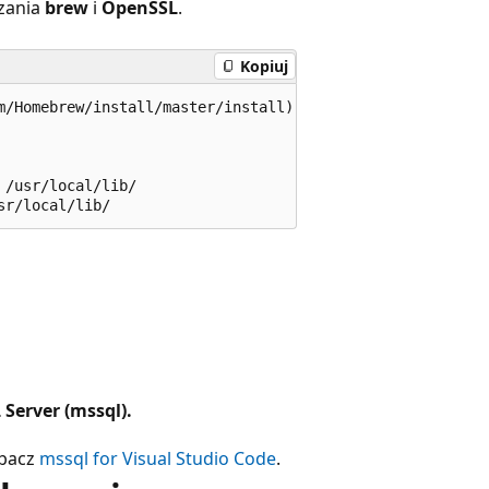
ązania
brew
i
OpenSSL
.
Kopiuj
m/Homebrew/install/master/install)"

/usr/local/lib/

Server (mssql).
obacz
mssql for Visual Studio Code
.