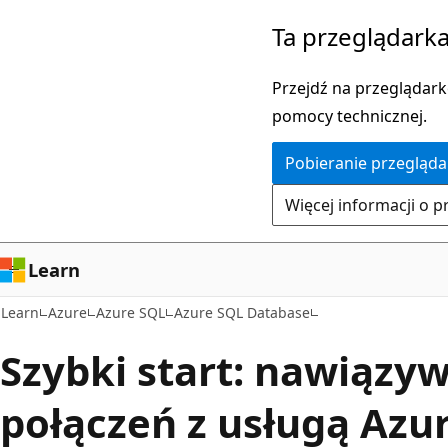
Przejdź
Ta przeglądarka
do
głównej
Przejdź na przeglądarkę
zawartości
pomocy technicznej.
Pobieranie przegląda
Więcej informacji o p
Learn
Learn
Azure
Azure SQL
Azure SQL Database
Szybki start: nawiązy
połączeń z usługą Azu