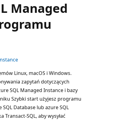
QL Managed
programu
nstance
temów Linux, macOS i Windows.
nywania zapytań dotyczących
zure SQL Managed Instance i bazy
niku Szybki start użyjesz programu
re SQL Database lub azure SQL
ka Transact-SQL, aby wysyłać