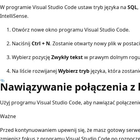
W programie Visual Studio Code ustaw tryb języka na
SQL
,
IntelliSense.
Otwórz nowe okno programu Visual Studio Code.
Naciśnij
Ctrl + N
. Zostanie otwarty nowy plik w postac
Wybierz pozycję
Zwykły tekst
w prawym dolnym rogu 
Na liście rozwijanej
Wybierz tryb
języka, która zostan
Nawiązywanie połączenia z
Użyj programu Visual Studio Code, aby nawiązać połączeni
Ważne
Przed kontynuowaniem upewnij się, że masz gotowy serwer 
zmienisz fokus z programu Visual Studio Code po rozpocz