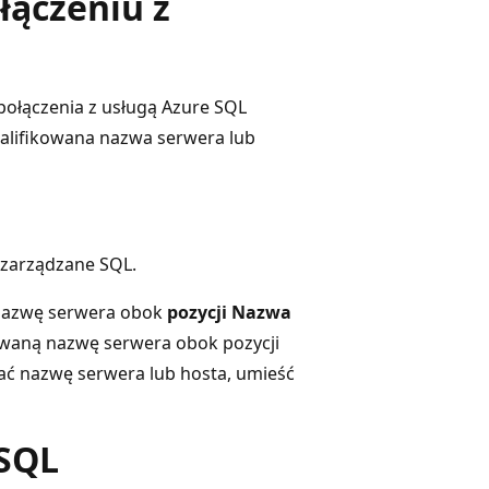
łączeniu z
połączenia z usługą Azure SQL
walifikowana nazwa serwera lub
zarządzane SQL.
 nazwę serwera obok
pozycji Nazwa
kowaną nazwę serwera obok pozycji
ać nazwę serwera lub hosta, umieść
 SQL