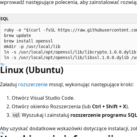
wprowadź następujące polecenia, aby zainstalować rozwi
SQL
ruby -e "$(curl -fsSL https://raw.githubusercontent.co
brew update

brew install openssl

mkdir -p /usr/local/lib

ln -s /usr/local/opt/openssl/lib/libcrypto.1.0.0.dylib 
Linux (Ubuntu)
Załaduj
rozszerzenie
mssql, wykonując następujące kroki:
Otwórz Visual Studio Code.
Otwórz okienko Rozszerzenia (lub
Ctrl + Shift + X
).
Wyszukaj i zainstaluj
rozszerzenie programu SQL 
sql
Aby uzyskać dodatkowe wskazówki dotyczące instalacji, z