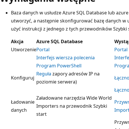
Baza danych w usłudze Azure SQL Database lub azure
utworzyć, a następnie skonfigurować bazę danych w
użyć instrukcji z jednego z tych przewodników Szybki s
Akcja
Azure SQL Database
Wystą
Utworzenie
Portal
Portal
Interfejs wiersza polecenia
Interf
Program PowerShell
Progr
Reguła
zapory adresów IP na
Konfiguruj
Łączno
poziomie serwera)
Łączno
Załadowane narzędzia Wide World
Ładowanie
Przywr
Importers na przewodnik Szybki
danych
Impor
start
Przywr