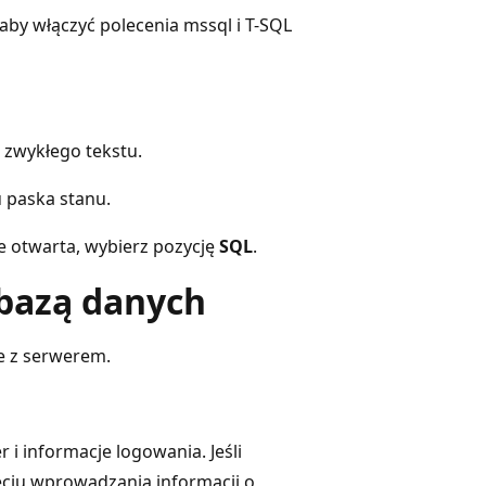
 aby włączyć polecenia mssql i T-SQL
i zwykłego tekstu.
paska stanu.
ie otwarta, wybierz pozycję
SQL
.
 bazą danych
e z serwerem.
i informacje logowania. Jeśli
ęciu wprowadzania informacji o