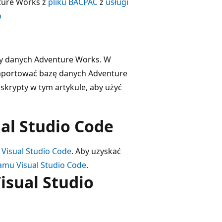
ture Works z
pliku BACPAC
z
usługi
b
zy danych Adventure Works. W
mportować bazę danych Adventure
krypty w tym artykule, aby użyć
al Studio Code
Visual Studio Code
. Aby uzyskać
amu Visual Studio Code
.
sual Studio