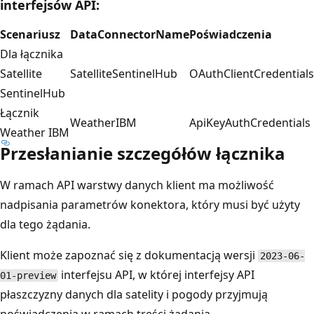
interfejsów API:
Scenariusz
DataConnectorName
Poświadczenia
Dla łącznika
Satellite
SatelliteSentinelHub
OAuthClientCredentials
SentinelHub
Łącznik
WeatherIBM
ApiKeyAuthCredentials
Weather IBM
Przesłanianie szczegółów łącznika
W ramach API warstwy danych klient ma możliwość
nadpisania parametrów konektora, który musi być użyty
dla tego żądania.
Klient może zapoznać się z dokumentacją wersji
2023-06-
interfejsu API, w której interfejsy API
01-preview
płaszczyzny danych dla satelity i pogody przyjmują
poświadczenia w ramach treści żądania.