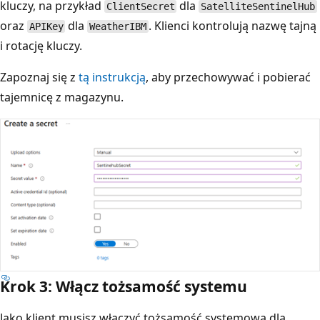
kluczy, na przykład
dla
ClientSecret
SatelliteSentinelHub
oraz
dla
. Klienci kontrolują nazwę tajną
APIKey
WeatherIBM
i rotację kluczy.
Zapoznaj się z
tą instrukcją
, aby przechowywać i pobierać
tajemnicę z magazynu.
Krok 3: Włącz tożsamość systemu
Jako klient musisz włączyć tożsamość systemową dla