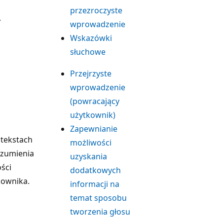
przezroczyste
y
wprowadzenie
Wskazówki
słuchowe
Przejrzyste
wprowadzenie
(powracający
użytkownik)
Zapewnianie
ntekstach
możliwości
ozumienia
uzyskania
ści
dodatkowych
kownika.
informacji na
temat sposobu
tworzenia głosu