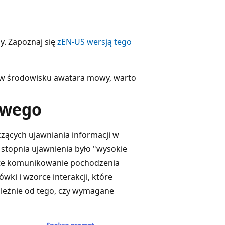
y. Zapoznaj się
z
EN-US
wersją tego
u w środowisku awatara mowy, warto
owego
ących ujawniania informacji w
 stopnia ujawnienia było "wysokie
rte komunikowanie pochodzenia
ki i wzorce interakcji, które
ależnie od tego, czy wymagane