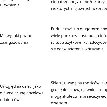
niepotrzebne, ale może korzys
ujawnienia
niektórych niejawnych wzorcó
Buduj z myślą o długoterminowo
Ma wysoki poziom
wiele punktów dostępu do info
zaangażowania
ścieżce użytkownika. Zdecydow
się doświadczenie wdrażania.
Skieruj uwagę na rodziców ja
Uwzględnia dzieci jako
grupę docelową ujawnienia i up
główną grupę docelową
mogą skutecznie przekazywać 
odbiorców
dzieciom.