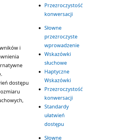
Przezroczystość
konwersacji
Słowne
przezroczyste
wprowadzenie
owników i
Wskazówki
awnienia
słuchowe
ernatywne
Haptyczne
.
Wskazówki
wień dostępu
Przezroczystość
 rozmiaru
konwersacji
łuchowych,
Standardy
ułatwień
dostępu
Słowne