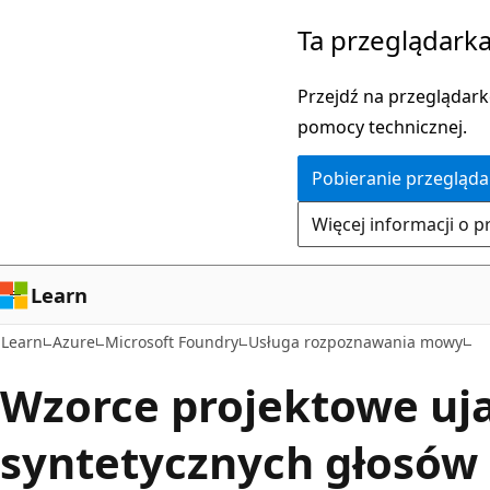
Przejdź
Ta przeglądarka
do
głównej
Przejdź na przeglądarkę
zawartości
pomocy technicznej.
Pobieranie przegląda
Więcej informacji o p
Learn
Learn
Azure
Microsoft Foundry
Usługa rozpoznawania mowy
Wzorce projektowe uj
syntetycznych głosów