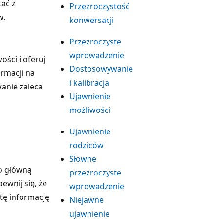
tać z
Przezroczystość
w.
konwersacji
Przezroczyste
wprowadzenie
ści i oferuj
Dostosowywanie
rmacji na
i kalibracja
anie zaleca
Ujawnienie
możliwości
Ujawnienie
rodziców
Słowne
ko główną
przezroczyste
ewnij się, że
wprowadzenie
tę informację
Niejawne
ujawnienie