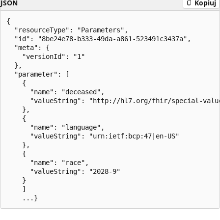
JSON
Kopiuj
{

  "resourceType": "Parameters",

  "id": "8be24e78-b333-49da-a861-523491c3437a",

  "meta": {

    "versionId": "1"

  },

  "parameter": [

    {

      "name": "deceased",

      "valueString": "http://hl7.org/fhir/special-value
    },

    {

      "name": "language",

      "valueString": "urn:ietf:bcp:47|en-US"

    },

    {

      "name": "race",

      "valueString": "2028-9"

    }

    ]
