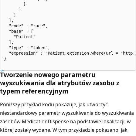
        }

      ]

    }

  ],

  "code" : "race",

  "base" : [

    "Patient"

  ],

  "type" : "token",

  "expression" : "Patient.extension.where(url = 'http:
}

Tworzenie nowego parametru
wyszukiwania dla atrybutów zasobu z
typem referencyjnym
Poniższy przykład kodu pokazuje, jak utworzyć
niestandardowy parametr wyszukiwania do wyszukiwania
zasobów MedicationDispense na podstawie lokalizacji, w
której zostały wydane. W tym przykładzie pokazano, jak