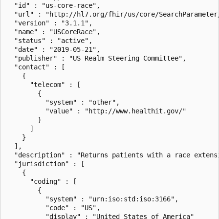
  "id" : "us-core-race",

  "url" : "http://hl7.org/fhir/us/core/SearchParameter/
  "version" : "3.1.1",

  "name" : "USCoreRace",

  "status" : "active",

  "date" : "2019-05-21",

  "publisher" : "US Realm Steering Committee",

  "contact" : [

    {

      "telecom" : [

        {

          "system" : "other",

          "value" : "http://www.healthit.gov/"

        }

      ]

    }

  ],

  "description" : "Returns patients with a race extens
  "jurisdiction" : [

    {

      "coding" : [

        {

          "system" : "urn:iso:std:iso:3166",

          "code" : "US",

          "display" : "United States of America"
