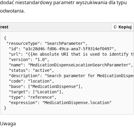
dodać niestandardowy parametr wyszukiwania dla typu
odwołania.
rest
Kopiuj
{

 "resourceType": "SearchParameter",

  "id": "a3c28d46-fd06-49ca-aea7-5f9314ef0497",

  "url": "{{An absolute URI that is used to identify th
  "version": "1.0",

  "name": "MedicationDispenseLocationSearchParameter",

  "status": "active",

  "description": "Search parameter for MedicationDispen
  "code": "location",

  "base": ["MedicationDispense"],

  "target": ["Location"],

  "type": "reference",

  "expression": "MedicationDispense.location"

Uwaga