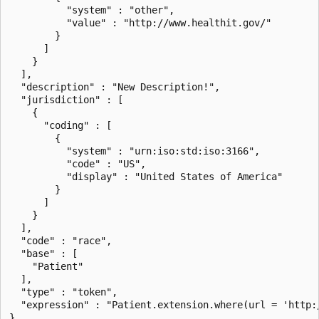
          "system" : "other",

          "value" : "http://www.healthit.gov/"

        }

      ]

    }

  ],

  "description" : "New Description!",

  "jurisdiction" : [

    {

      "coding" : [

        {

          "system" : "urn:iso:std:iso:3166",

          "code" : "US",

          "display" : "United States of America"

        }

      ]

    }

  ],

  "code" : "race",

  "base" : [

    "Patient"

  ],

  "type" : "token",

  "expression" : "Patient.extension.where(url = 'http:
}
