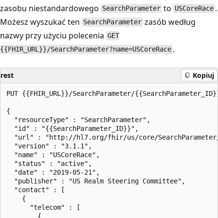
zasobu niestandardowego
to
.
SearchParameter
USCoreRace
Możesz wyszukać ten
zasób według
SearchParameter
nazwy przy użyciu polecenia
GET
.
{{FHIR_URL}}/SearchParameter?name=USCoreRace
rest
Kopiuj
PUT {{FHIR_URL}}/SearchParameter/{{SearchParameter_ID}}
{

  "resourceType" : "SearchParameter",

  "id" : "{{SearchParameter_ID}}",

  "url" : "http://hl7.org/fhir/us/core/SearchParameter/
  "version" : "3.1.1",

  "name" : "USCoreRace",

  "status" : "active",

  "date" : "2019-05-21",

  "publisher" : "US Realm Steering Committee",

  "contact" : [

    {

      "telecom" : [

        {
