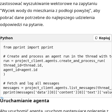
zastosować wyszukiwanie wektorowe na zapytaniu
"Wyciek wody do mieszkania z podłogi powyżej", aby
pobrać dane potrzebne do najlepszego udzielenia
odpowiedzi na pytanie.
Python
Kopiuj
from pprint import pprint

# Create and process an agent run in the thread with to
run = project_client.agents.create_and_process_run(

thread_id=thread.id,

agent_id=agent.id

)

# Fetch and log all messages

messages = project_client.agents.list_messages(thread_i
Uruchamianie agenta
Aby uruchomić agenta, uruchom następujące polecenie z