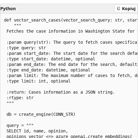
Python
Kopiuj
def vector_search_cases(vector_search_query: str, star
    """

 Fetches the case information in Washington State for t
 :param query(str): The query to fetch cases specifical
 :type query: str

 :param start_date: The start date for the search defau
 :type start_date: datetime, optional

 :param end_date: The end date for the search, defaults
 :type end_date: datetime, optional

 :param limit: The maximum number of cases to fetch, de
 :type limit: int, optional

 :return: Cases information as a JSON string.

 :rtype: str

 """

 db = create_engine(CONN_STR)

 query = """

 SELECT id, name, opinion,

 opinions_vector <=> azure_openai.create_embeddings(
