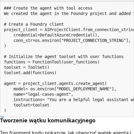
### Create the agent with tool access

We created the agent in the Foundry project and added 
# Create a Foundry client

project_client = AIProjectClient.from_connection_string
    credential=DefaultAzureCredential(),

    conn_str=os.environ["PROJECT_CONNECTION_STRING"],

)

# Initialize the agent toolset with user functions

functions = FunctionTool(user_functions)

toolset = ToolSet()

toolset.add(functions)

agent = project_client.agents.create_agent(

    model= os.environ["MODEL_DEPLOYMENT_NAME"],

    name="legal-cases-agent",

    instructions= "You are a helpful legal assistant w
    toolset=toolset

Tworzenie wątku komunikacyjnego
Ten fragment kodu pokazuje, jak utworzyć wątek agenta i