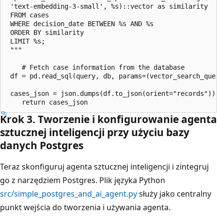
 'text-embedding-3-small', %s)::vector as similarity

 FROM cases

 WHERE decision_date BETWEEN %s AND %s

 ORDER BY similarity

 LIMIT %s;

 """

    # Fetch case information from the database

 df = pd.read_sql(query, db, params=(vector_search_que
 cases_json = json.dumps(df.to_json(orient="records"))

Krok 3. Tworzenie i konfigurowanie agenta
sztucznej inteligencji przy użyciu bazy
danych Postgres
Teraz skonfiguruj agenta sztucznej inteligencji i zintegruj
go z narzędziem Postgres. Plik języka Python
src/simple_postgres_and_ai_agent.py
służy jako centralny
punkt wejścia do tworzenia i używania agenta.