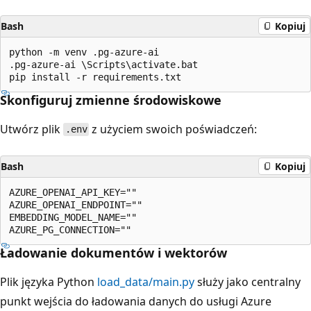
Bash
Kopiuj
python -m venv .pg-azure-ai

.pg-azure-ai \Scripts\activate.bat

Skonfiguruj zmienne środowiskowe
Utwórz plik
z użyciem swoich poświadczeń:
.env
Bash
Kopiuj
AZURE_OPENAI_API_KEY=""

AZURE_OPENAI_ENDPOINT=""

EMBEDDING_MODEL_NAME=""

Ładowanie dokumentów i wektorów
Plik języka Python
load_data/main.py
służy jako centralny
punkt wejścia do ładowania danych do usługi Azure