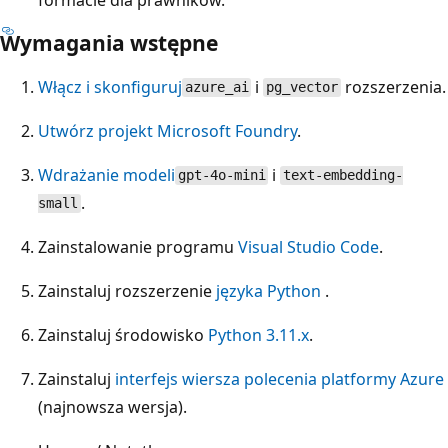
Wymagania wstępne
Włącz i skonfiguruj
i
rozszerzenia.
azure_ai
pg_vector
Utwórz projekt Microsoft Foundry
.
Wdrażanie modeli
i
gpt-4o-mini
text-embedding-
.
small
Zainstalowanie programu
Visual Studio Code
.
Zainstaluj rozszerzenie
języka Python
.
Zainstaluj środowisko
Python 3.11.x
.
Zainstaluj
interfejs wiersza polecenia platformy Azure
(najnowsza wersja).